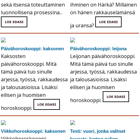
sekä itsensä toteuttaminen
ihminen on Härkä? Millainen
luonnollisena prosessina...
on hänen rakkauselämänsä
ja uransa?
Päivähoroskooppi: kaksonen
Päivähoroskooppi: leijona
Kaksosten
Leijonan päivähoroskooppi.
päivähoroskooppi. Mitä
Mitä tämä päivä tuo sinulle
tämä päivä tuo sinulle
arjessa, työssä, rakkaudessa
arjessa, työssä, rakkaudessa
ja talousasioissa. Lisäksi
ja talousasioissa. Lisäksi
eilisen ja huomisen
eilisen ja huomisen
horoskooppi.
horoskooppi.
Viikkohoroskooppi: kaksonen
Testi: vuori, jonka valitset
Viikkohoroskooppi:
kuvasta, kertoo paljon