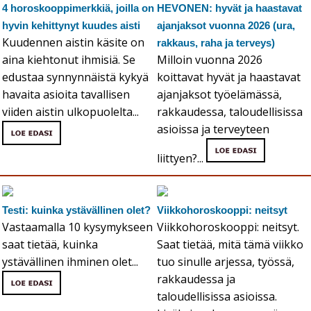
4 horoskooppimerkkiä, joilla on
HEVONEN: hyvät ja haastavat
hyvin kehittynyt kuudes aisti
ajanjaksot vuonna 2026 (ura,
Kuudennen aistin käsite on
rakkaus, raha ja terveys)
aina kiehtonut ihmisiä. Se
Milloin vuonna 2026
edustaa synnynnäistä kykyä
koittavat hyvät ja haastavat
havaita asioita tavallisen
ajanjaksot työelämässä,
viiden aistin ulkopuolelta...
rakkaudessa, taloudellisissa
asioissa ja terveyteen
liittyen?...
Testi: kuinka ystävällinen olet?
Viikkohoroskooppi: neitsyt
Vastaamalla 10 kysymykseen
Viikkohoroskooppi: neitsyt.
saat tietää, kuinka
Saat tietää, mitä tämä viikko
ystävällinen ihminen olet...
tuo sinulle arjessa, työssä,
rakkaudessa ja
taloudellisissa asioissa.