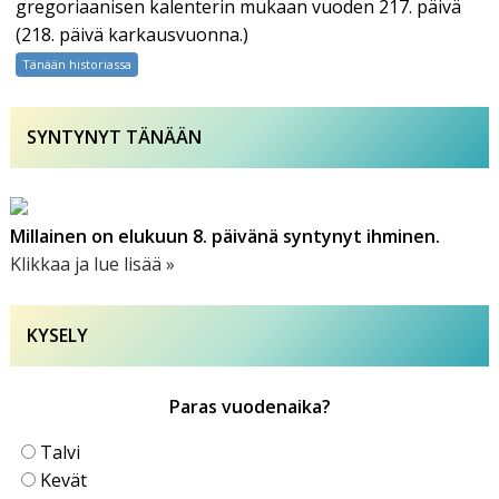
5.
gregoriaanisen kalenterin mukaan vuoden 217. päivä
elokuuta
(218. päivä karkausvuonna.)
Tänään historiassa
SYNTYNYT TÄNÄÄN
Millainen on elukuun 8. päivänä syntynyt ihminen.
Klikkaa ja lue lisää »
KYSELY
Paras vuodenaika?
Talvi
Kevät