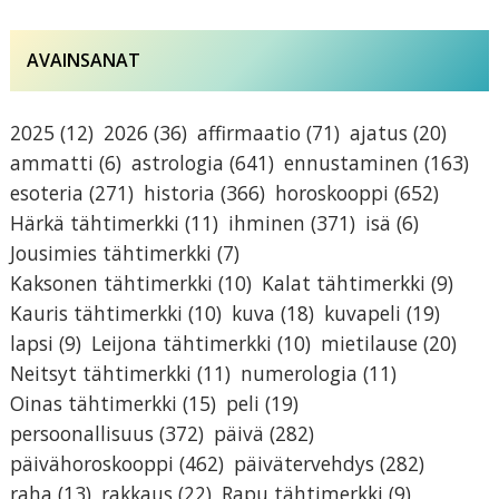
AVAINSANAT
2025
(12)
2026
(36)
affirmaatio
(71)
ajatus
(20)
ammatti
(6)
astrologia
(641)
ennustaminen
(163)
esoteria
(271)
historia
(366)
horoskooppi
(652)
Härkä tähtimerkki
(11)
ihminen
(371)
isä
(6)
Jousimies tähtimerkki
(7)
Kaksonen tähtimerkki
(10)
Kalat tähtimerkki
(9)
Kauris tähtimerkki
(10)
kuva
(18)
kuvapeli
(19)
lapsi
(9)
Leijona tähtimerkki
(10)
mietilause
(20)
Neitsyt tähtimerkki
(11)
numerologia
(11)
Oinas tähtimerkki
(15)
peli
(19)
persoonallisuus
(372)
päivä
(282)
päivähoroskooppi
(462)
päivätervehdys
(282)
raha
(13)
rakkaus
(22)
Rapu tähtimerkki
(9)