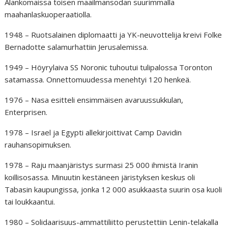
Alankomaissa toisen maailmansodan suurimmalla
maahanlaskuoperaatiolla.
1948 – Ruotsalainen diplomaatti ja YK-neuvottelija kreivi Folke
Bernadotte salamurhattiin Jerusalemissa.
1949 – Höyrylaiva SS Noronic tuhoutui tulipalossa Toronton
satamassa. Onnettomuudessa menehtyi 120 henkeä.
1976 – Nasa esitteli ensimmäisen avaruussukkulan,
Enterprisen.
1978 – Israel ja Egypti allekirjoittivat Camp Davidin
rauhansopimuksen.
1978 – Raju maanjäristys surmasi 25 000 ihmistä Iranin
koillisosassa. Minuutin kestäneen järistyksen keskus oli
Tabasin kaupungissa, jonka 12 000 asukkaasta suurin osa kuoli
tai loukkaantui.
1980 – Solidaarisuus-ammattiliitto perustettiin Lenin-telakalla