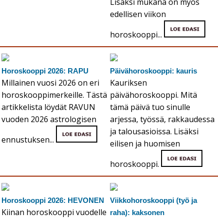
Lisäksi mukana on myös
edellisen viikon
horoskooppi...
Horoskooppi 2026: RAPU
Päivähoroskooppi: kauris
Millainen vuosi 2026 on eri
Kauriksen
horoskooppimerkeille. Tästä
päivähoroskooppi. Mitä
artikkelista löydät RAVUN
tämä päivä tuo sinulle
vuoden 2026 astrologisen
arjessa, työssä, rakkaudessa
ja talousasioissa. Lisäksi
ennustuksen...
eilisen ja huomisen
horoskooppi.
Horoskooppi 2026: HEVONEN
Viikkohoroskooppi (työ ja
Kiinan horoskooppi vuodelle
raha): kaksonen