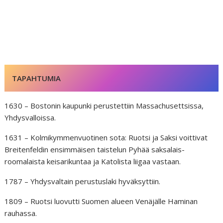
e
l
e
di
r
b
dI
t
e
o
n
st
o
k
TAPAHTUMIA
1630 – Bostonin kaupunki perustettiin Massachusettsissa,
Yhdysvalloissa.
1631 – Kolmikymmenvuotinen sota: Ruotsi ja Saksi voittivat
Breitenfeldin ensimmäisen taistelun Pyhää saksalais-
roomalaista keisarikuntaa ja Katolista liigaa vastaan.
1787 – Yhdysvaltain perustuslaki hyväksyttiin.
1809 – Ruotsi luovutti Suomen alueen Venäjälle Haminan
rauhassa.