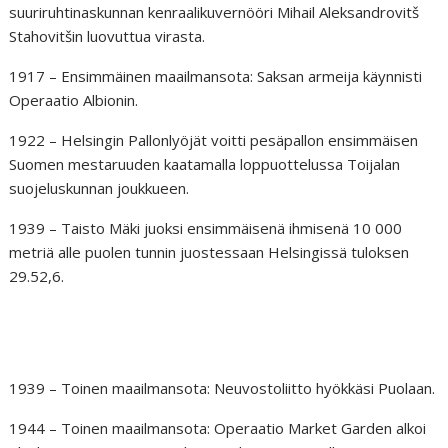
suuriruhtinaskunnan kenraalikuvernööri Mihail Aleksandrovitš
Stahovitšin luovuttua virasta.
1917 – Ensimmäinen maailmansota: Saksan armeija käynnisti
Operaatio Albionin.
1922 – Helsingin Pallonlyöjät voitti pesäpallon ensimmäisen
Suomen mestaruuden kaatamalla loppuottelussa Toijalan
suojeluskunnan joukkueen.
1939 – Taisto Mäki juoksi ensimmäisenä ihmisenä 10 000
metriä alle puolen tunnin juostessaan Helsingissä tuloksen
29.52,6.
1939 – Toinen maailmansota: Neuvostoliitto hyökkäsi Puolaan.
1944 – Toinen maailmansota: Operaatio Market Garden alkoi