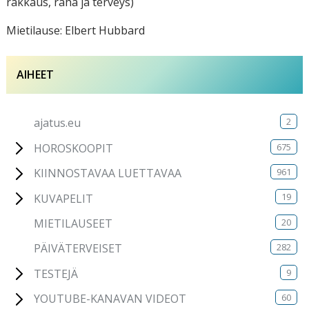
rakkaus, raha ja terveys)
Mietilause: Elbert Hubbard
AIHEET
2
ajatus.eu
675
HOROSKOOPIT
961
KIINNOSTAVAA LUETTAVAA
19
KUVAPELIT
20
MIETILAUSEET
282
PÄIVÄTERVEISET
9
TESTEJÄ
60
YOUTUBE-KANAVAN VIDEOT