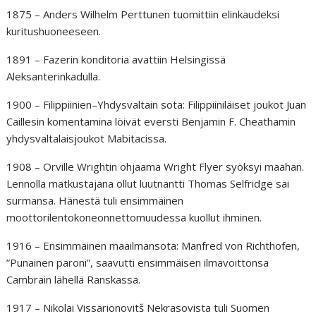
1875 – Anders Wilhelm Perttunen tuomittiin elinkaudeksi
kuritushuoneeseen.
1891 – Fazerin konditoria avattiin Helsingissä
Aleksanterinkadulla.
1900 – Filippiinien–Yhdysvaltain sota: Filippiiniläiset joukot Juan
Caillesin komentamina löivät eversti Benjamin F. Cheathamin
yhdysvaltalaisjoukot Mabitacissa.
1908 – Orville Wrightin ohjaama Wright Flyer syöksyi maahan.
Lennolla matkustajana ollut luutnantti Thomas Selfridge sai
surmansa. Hänestä tuli ensimmäinen
moottorilentokoneonnettomuudessa kuollut ihminen.
1916 – Ensimmäinen maailmansota: Manfred von Richthofen,
”Punainen paroni”, saavutti ensimmäisen ilmavoittonsa
Cambrain lähellä Ranskassa.
1917 – Nikolai Vissarionovitš Nekrasovista tuli Suomen