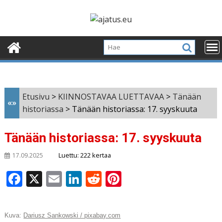
Skip
to
content
Etusivu
>
KIINNOSTAVAA LUETTAVAA
>
Tänään
«»
historiassa
>
Tänään historiassa: 17. syyskuuta
Tänään historiassa: 17. syyskuuta
Luettu: 222 kertaa
17.09.2025
F
X
E
Li
R
Pi
a
m
n
e
n
c
ai
k
d
te
Kuva:
Dariusz Sankowski / pixabay.com