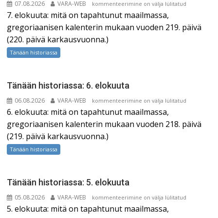
07.08.2026
VARA-WEB
Tänään
kommenteerimine on välja lülitatud
7. elokuuta: mitä on tapahtunut maailmassa,
historiassa:
7.
gregoriaanisen kalenterin mukaan vuoden 219. päivä
elokuuta
(220. päivä karkausvuonna.)
Tänään historiassa
Tänään historiassa: 6. elokuuta
06.08.2026
VARA-WEB
Tänään
kommenteerimine on välja lülitatud
6. elokuuta: mitä on tapahtunut maailmassa,
historiassa:
6.
gregoriaanisen kalenterin mukaan vuoden 218. päivä
elokuuta
(219. päivä karkausvuonna.)
Tänään historiassa
Tänään historiassa: 5. elokuuta
05.08.2026
VARA-WEB
Tänään
kommenteerimine on välja lülitatud
5. elokuuta: mitä on tapahtunut maailmassa,
historiassa: