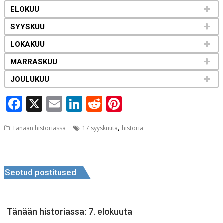
ELOKUU
SYYSKUU
LOKAKUU
MARRASKUU
JOULUKUU
F
X
E
Li
R
Pi
a
m
n
e
n
,
Tänään historiassa
17 syyskuuta
historia
c
ai
k
d
te
e
l
e
di
r
Navigeerimine
b
dI
t
e
Seotud postitused
o
n
st
o
k
Tänään historiassa: 7. elokuuta