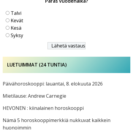
Paras vuodenaika?
Talvi
Kevät
Kesä
Syksy
LUETUIMMAT (24 TUNTIA)
Päivähoroskooppi: lauantai, 8. elokuuta 2026
Mietilause: Andrew Carnegie
HEVONEN : kiinalainen horoskooppi
Nämä 5 horoskooppimerkkiä nukkuvat kaikkein
huonoimmin