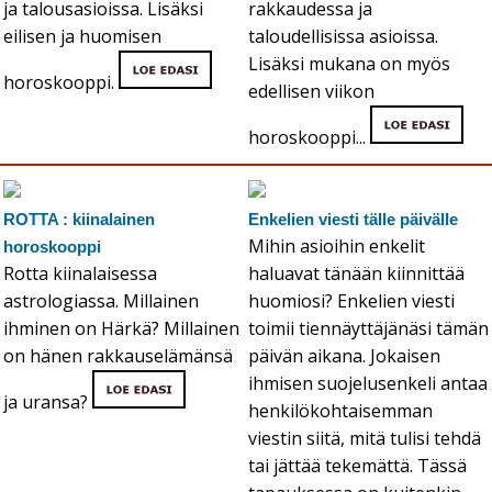
ja talousasioissa. Lisäksi
rakkaudessa ja
eilisen ja huomisen
taloudellisissa asioissa.
Lisäksi mukana on myös
horoskooppi.
edellisen viikon
horoskooppi...
ROTTA : kiinalainen
Enkelien viesti tälle päivälle
Mihin asioihin enkelit
horoskooppi
Rotta kiinalaisessa
haluavat tänään kiinnittää
astrologiassa. Millainen
huomiosi? Enkelien viesti
ihminen on Härkä? Millainen
toimii tiennäyttäjänäsi tämän
on hänen rakkauselämänsä
päivän aikana. Jokaisen
ihmisen suojelusenkeli antaa
ja uransa?
henkilökohtaisemman
viestin siitä, mitä tulisi tehdä
tai jättää tekemättä. Tässä