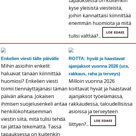
tapauksessa on kuitenkin
kyse yleisistä viesteistä,
joihin kannattaisi kiinnittää
enemmän huomiota ja mitä
tulisi välttää?...
Enkelien viesti tälle päivälle
ROTTA: hyvät ja haastavat
Mihin asioihin enkelit
ajanjaksot vuonna 2026 (ura,
haluavat tänään kiinnittää
rakkaus, raha ja terveys)
huomiosi? Enkelien viesti
Milloin vuonna 2026
toimii tiennäyttäjänäsi tämän
koittavat hyvät ja haastavat
päivän aikana. Jokaisen
ajanjaksot työelämässä,
ihmisen suojelusenkeli antaa
rakkaudessa, taloudellisissa
henkilökohtaisemman
asioissa ja terveyteen
viestin siitä, mitä tulisi tehdä
liittyen?...
tai jättää tekemättä. Tässä
tapauksessa on kuitenkin