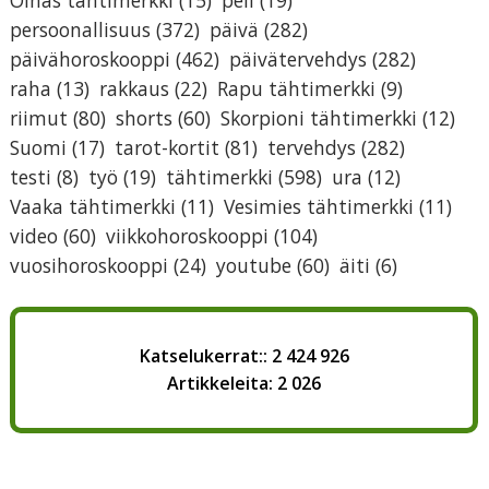
Oinas tähtimerkki
(15)
peli
(19)
persoonallisuus
(372)
päivä
(282)
päivähoroskooppi
(462)
päivätervehdys
(282)
raha
(13)
rakkaus
(22)
Rapu tähtimerkki
(9)
riimut
(80)
shorts
(60)
Skorpioni tähtimerkki
(12)
Suomi
(17)
tarot-kortit
(81)
tervehdys
(282)
testi
(8)
työ
(19)
tähtimerkki
(598)
ura
(12)
Vaaka tähtimerkki
(11)
Vesimies tähtimerkki
(11)
video
(60)
viikkohoroskooppi
(104)
vuosihoroskooppi
(24)
youtube
(60)
äiti
(6)
Katselukerrat:: 2 424 926
Artikkeleita: 2 026