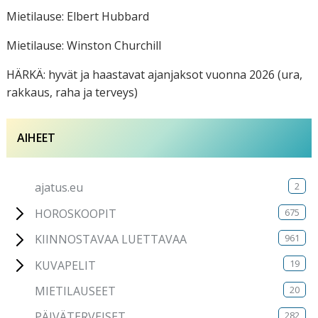
Mietilause: Elbert Hubbard
Mietilause: Winston Churchill
HÄRKÄ: hyvät ja haastavat ajanjaksot vuonna 2026 (ura,
rakkaus, raha ja terveys)
AIHEET
2
ajatus.eu
675
HOROSKOOPIT
961
KIINNOSTAVAA LUETTAVAA
19
KUVAPELIT
20
MIETILAUSEET
282
PÄIVÄTERVEISET