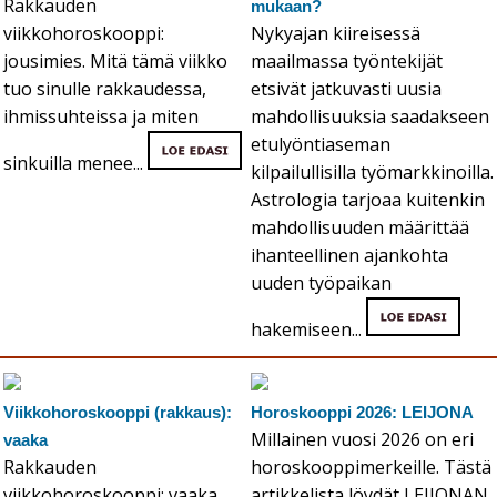
Rakkauden
mukaan?
viikkohoroskooppi:
Nykyajan kiireisessä
jousimies. Mitä tämä viikko
maailmassa työntekijät
tuo sinulle rakkaudessa,
etsivät jatkuvasti uusia
ihmissuhteissa ja miten
mahdollisuuksia saadakseen
etulyöntiaseman
sinkuilla menee...
kilpailullisilla työmarkkinoilla.
Astrologia tarjoaa kuitenkin
mahdollisuuden määrittää
ihanteellinen ajankohta
uuden työpaikan
hakemiseen...
Viikkohoroskooppi (rakkaus):
Horoskooppi 2026: LEIJONA
Millainen vuosi 2026 on eri
vaaka
Rakkauden
horoskooppimerkeille. Tästä
viikkohoroskooppi: vaaka.
artikkelista löydät LEIJONAN