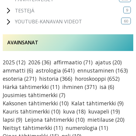
9
TESTEJÄ
60
YOUTUBE-KANAVAN VIDEOT
AVAINSANAT
2025
(12)
2026
(36)
affirmaatio
(71)
ajatus
(20)
ammatti
(6)
astrologia
(641)
ennustaminen
(163)
esoteria
(271)
historia
(366)
horoskooppi
(652)
Härkä tähtimerkki
(11)
ihminen
(371)
isä
(6)
Jousimies tähtimerkki
(7)
Kaksonen tähtimerkki
(10)
Kalat tähtimerkki
(9)
Kauris tähtimerkki
(10)
kuva
(18)
kuvapeli
(19)
lapsi
(9)
Leijona tähtimerkki
(10)
mietilause
(20)
Neitsyt tähtimerkki
(11)
numerologia
(11)