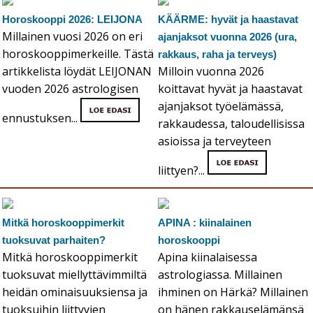
Horoskooppi 2026: LEIJONA
KÄÄRME: hyvät ja haastavat
Millainen vuosi 2026 on eri
ajanjaksot vuonna 2026 (ura,
horoskooppimerkeille. Tästä
rakkaus, raha ja terveys)
artikkelista löydät LEIJONAN
Milloin vuonna 2026
vuoden 2026 astrologisen
koittavat hyvät ja haastavat
ajanjaksot työelämässä,
ennustuksen...
rakkaudessa, taloudellisissa
asioissa ja terveyteen
liittyen?...
Mitkä horoskooppimerkit
APINA : kiinalainen
tuoksuvat parhaiten?
horoskooppi
Mitkä horoskooppimerkit
Apina kiinalaisessa
tuoksuvat miellyttävimmiltä
astrologiassa. Millainen
heidän ominaisuuksiensa ja
ihminen on Härkä? Millainen
tuoksuihin liittyvien
on hänen rakkauselämänsä