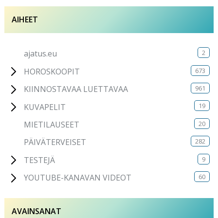
AIHEET
2
ajatus.eu
673
HOROSKOOPIT
961
KIINNOSTAVAA LUETTAVAA
19
KUVAPELIT
20
MIETILAUSEET
282
PÄIVÄTERVEISET
9
TESTEJÄ
60
YOUTUBE-KANAVAN VIDEOT
AVAINSANAT