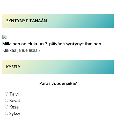
SYNTYNYT TÄNÄÄN
Millainen on elukuun 7. päivänä syntynyt ihminen.
Klikkaa ja lue lisää »
KYSELY
Paras vuodenaika?
Talvi
Kevät
Kesä
Syksy