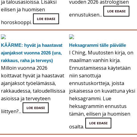
ja talousasioissa. Lisäksi
vuoden 2026 astrologisen
eilisen ja huomisen
ennustuksen...
horoskooppi.
KÄÄRME: hyvät ja haastavat
Heksagrammi tälle päivälle
I Ching, Muutosten kirja, on
ajanjaksot vuonna 2026 (ura,
maailman vanhin kirja.
rakkaus, raha ja terveys)
Milloin vuonna 2026
Ennustamisessa käytetään
koittavat hyvät ja haastavat
niin sanottuja
ajanjaksot työelämässä,
ennustuskortteja, joista
rakkaudessa, taloudellisissa
jokaisessa on kuvattuna yksi
asioissa ja terveyteen
heksagrammi. Lue
heksagrammin ennustus
liittyen?...
tämän, eilisen ja huomisen
osalta.