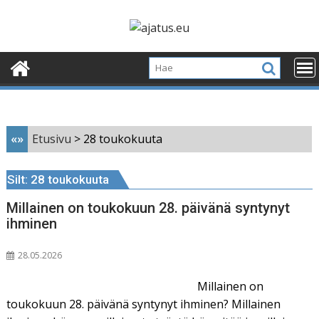
Skip
to
content
«»
Etusivu
>
28 toukokuuta
Silt:
28 toukokuuta
Millainen on toukokuun 28. päivänä syntynyt
ihminen
28.05.2026
Millainen on
toukokuun 28. päivänä syntynyt ihminen? Millainen