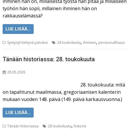
ihminen hän on, millaisesta työstä hän pitää ja millaiseen
työhön hän sopii, millainen ihminen hän on
rakkauselämässä?
LUE LISÄÄ...
,
,
Syntynyt tiettynä päivänä
28 toukokuuta
ihminen
persoonallisuus
Tänään historiassa: 28. toukokuuta
28.05.2026
28. toukokuuta: mitä
on tapahtunut maailmassa, gregoriaanisen kalenterin
mukaan vuoden 148. päivä (149. päivä karkausvuonna.)
LUE LISÄÄ...
,
Tänään historiassa
28 toukokuuta
historia