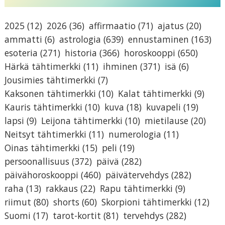
2025
(12)
2026
(36)
affirmaatio
(71)
ajatus
(20)
ammatti
(6)
astrologia
(639)
ennustaminen
(163)
esoteria
(271)
historia
(366)
horoskooppi
(650)
Härkä tähtimerkki
(11)
ihminen
(371)
isä
(6)
Jousimies tähtimerkki
(7)
Kaksonen tähtimerkki
(10)
Kalat tähtimerkki
(9)
Kauris tähtimerkki
(10)
kuva
(18)
kuvapeli
(19)
lapsi
(9)
Leijona tähtimerkki
(10)
mietilause
(20)
Neitsyt tähtimerkki
(11)
numerologia
(11)
Oinas tähtimerkki
(15)
peli
(19)
persoonallisuus
(372)
päivä
(282)
päivähoroskooppi
(460)
päivätervehdys
(282)
raha
(13)
rakkaus
(22)
Rapu tähtimerkki
(9)
riimut
(80)
shorts
(60)
Skorpioni tähtimerkki
(12)
Suomi
(17)
tarot-kortit
(81)
tervehdys
(282)