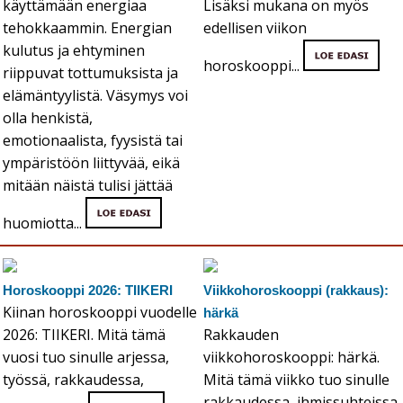
käyttämään energiaa
Lisäksi mukana on myös
tehokkaammin. Energian
edellisen viikon
kulutus ja ehtyminen
horoskooppi...
riippuvat tottumuksista ja
elämäntyylistä. Väsymys voi
olla henkistä,
emotionaalista, fyysistä tai
ympäristöön liittyvää, eikä
mitään näistä tulisi jättää
huomiotta...
Horoskooppi 2026: TIIKERI
Viikkohoroskooppi (rakkaus):
Kiinan horoskooppi vuodelle
härkä
2026: TIIKERI. Mitä tämä
Rakkauden
vuosi tuo sinulle arjessa,
viikkohoroskooppi: härkä.
työssä, rakkaudessa,
Mitä tämä viikko tuo sinulle
rakkaudessa, ihmissuhteissa