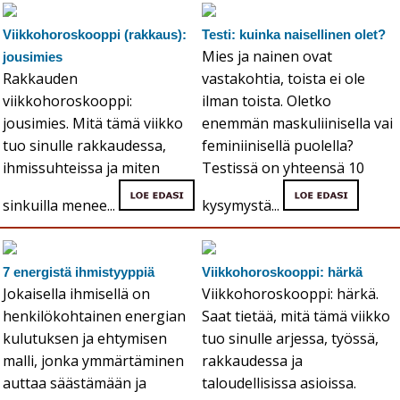
Viikkohoroskooppi (rakkaus):
Testi: kuinka naisellinen olet?
Mies ja nainen ovat
jousimies
Rakkauden
vastakohtia, toista ei ole
viikkohoroskooppi:
ilman toista. Oletko
jousimies. Mitä tämä viikko
enemmän maskuliinisella vai
tuo sinulle rakkaudessa,
feminiinisellä puolella?
ihmissuhteissa ja miten
Testissä on yhteensä 10
sinkuilla menee...
kysymystä...
7 energistä ihmistyyppiä
Viikkohoroskooppi: härkä
Jokaisella ihmisellä on
Viikkohoroskooppi: härkä.
henkilökohtainen energian
Saat tietää, mitä tämä viikko
kulutuksen ja ehtymisen
tuo sinulle arjessa, työssä,
malli, jonka ymmärtäminen
rakkaudessa ja
auttaa säästämään ja
taloudellisissa asioissa.