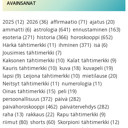
AVAINSANAT
2025
(12)
2026
(36)
affirmaatio
(71)
ajatus
(20)
ammatti
(6)
astrologia
(641)
ennustaminen
(163)
esoteria
(271)
historia
(366)
horoskooppi
(652)
Härkä tähtimerkki
(11)
ihminen
(371)
isä
(6)
Jousimies tähtimerkki
(7)
Kaksonen tähtimerkki
(10)
Kalat tähtimerkki
(9)
Kauris tähtimerkki
(10)
kuva
(18)
kuvapeli
(19)
lapsi
(9)
Leijona tähtimerkki
(10)
mietilause
(20)
Neitsyt tähtimerkki
(11)
numerologia
(11)
Oinas tähtimerkki
(15)
peli
(19)
persoonallisuus
(372)
päivä
(282)
päivähoroskooppi
(462)
päivätervehdys
(282)
raha
(13)
rakkaus
(22)
Rapu tähtimerkki
(9)
riimut
(80)
shorts
(60)
Skorpioni tähtimerkki
(12)