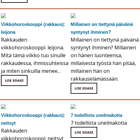
Viikkohoroskooppi (rakkaus):
Millainen on tiettynä päivänä
leijona
syntynyt ihminen?
Rakkauden
Millainen on tiettynä päivänä
viikkohoroskooppi: leijona.
syntynyt ihminen? Millainen
Mitä tämä viikko tuo sinulle
on hänen luonteensa,
rakkaudessa, ihmissuhteissa
millaisesta työstä hän pitää,
ja miten sinkuilla menee...
millainen hän on
rakkauselämässään.
Viikkohoroskooppi (rakkaus):
7 todellista unelmakotia
7 todellista unelmakotia
neitsyt
Rakkauden
viikkohoroskooppi: neitsyt.