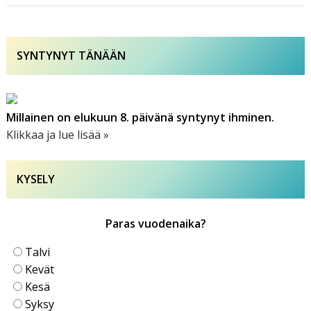
SYNTYNYT TÄNÄÄN
Millainen on elukuun 8. päivänä syntynyt ihminen.
Klikkaa ja lue lisää »
KYSELY
Paras vuodenaika?
Talvi
Kevät
Kesä
Syksy