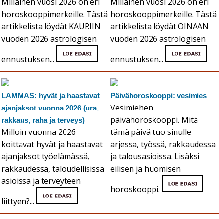
Millainen vuosi 2026 on eri
Millainen vuosi 2026 on eri
horoskooppimerkeille. Tästä
horoskooppimerkeille. Tästä
artikkelista löydät KAURIIN
artikkelista löydät OINAAN
vuoden 2026 astrologisen
vuoden 2026 astrologisen
ennustuksen...
ennustuksen...
LAMMAS: hyvät ja haastavat
Päivähoroskooppi: vesimies
Vesimiehen
ajanjaksot vuonna 2026 (ura,
päivähoroskooppi. Mitä
rakkaus, raha ja terveys)
Milloin vuonna 2026
tämä päivä tuo sinulle
koittavat hyvät ja haastavat
arjessa, työssä, rakkaudessa
ajanjaksot työelämässä,
ja talousasioissa. Lisäksi
rakkaudessa, taloudellisissa
eilisen ja huomisen
asioissa ja terveyteen
horoskooppi.
liittyen?...