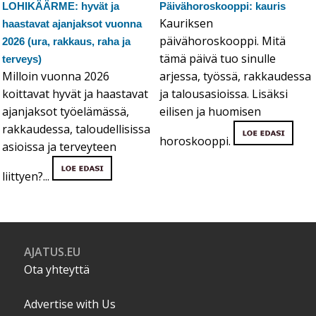
LOHIKÄÄRME: hyvät ja
Päivähoroskooppi: kauris
Kauriksen
haastavat ajanjaksot vuonna
päivähoroskooppi. Mitä
2026 (ura, rakkaus, raha ja
tämä päivä tuo sinulle
terveys)
Milloin vuonna 2026
arjessa, työssä, rakkaudessa
koittavat hyvät ja haastavat
ja talousasioissa. Lisäksi
ajanjaksot työelämässä,
eilisen ja huomisen
rakkaudessa, taloudellisissa
horoskooppi.
asioissa ja terveyteen
liittyen?...
AJATUS.EU
Ota yhteyttä
Advertise with Us