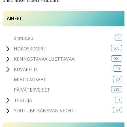
Mietilause: Elbert Hubbard
AIHEET
2
ajatus.eu
675
HOROSKOOPIT
961
KIINNOSTAVAA LUETTAVAA
19
KUVAPELIT
20
MIETILAUSEET
282
PÄIVÄTERVEISET
9
TESTEJÄ
60
YOUTUBE-KANAVAN VIDEOT