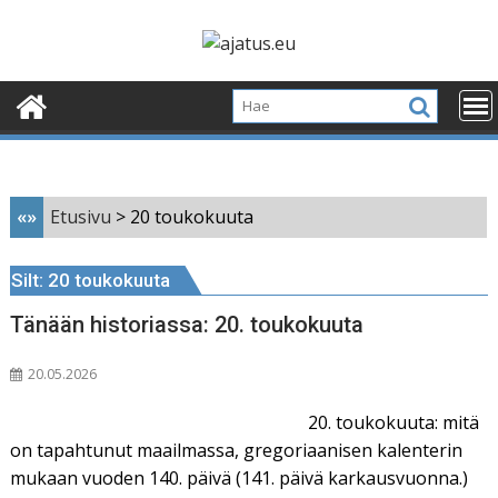
Skip
to
content
«»
Etusivu
>
20 toukokuuta
Silt:
20 toukokuuta
Tänään historiassa: 20. toukokuuta
20.05.2026
20. toukokuuta: mitä
on tapahtunut maailmassa, gregoriaanisen kalenterin
mukaan vuoden 140. päivä (141. päivä karkausvuonna.)