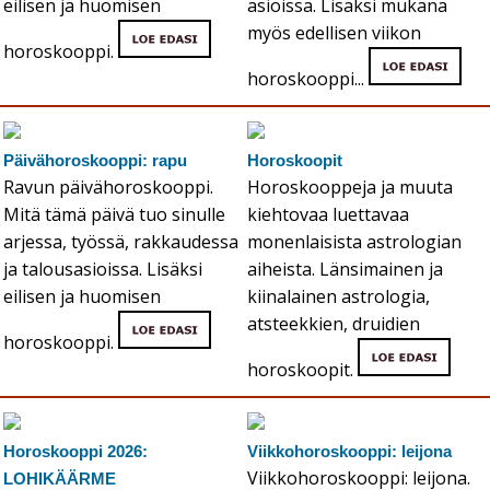
eilisen ja huomisen
asioissa. Lisäksi mukana
myös edellisen viikon
horoskooppi.
horoskooppi...
Päivähoroskooppi: rapu
Horoskoopit
Ravun päivähoroskooppi.
Horoskooppeja ja muuta
Mitä tämä päivä tuo sinulle
kiehtovaa luettavaa
arjessa, työssä, rakkaudessa
monenlaisista astrologian
ja talousasioissa. Lisäksi
aiheista. Länsimainen ja
eilisen ja huomisen
kiinalainen astrologia,
atsteekkien, druidien
horoskooppi.
horoskoopit.
Horoskooppi 2026:
Viikkohoroskooppi: leijona
Viikkohoroskooppi: leijona.
LOHIKÄÄRME