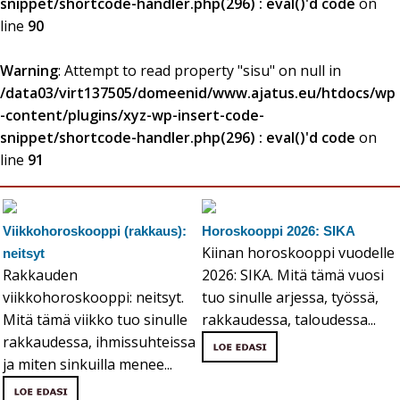
snippet/shortcode-handler.php(296) : eval()'d code
on
line
90
Warning
: Attempt to read property "sisu" on null in
/data03/virt137505/domeenid/www.ajatus.eu/htdocs/wp
-content/plugins/xyz-wp-insert-code-
snippet/shortcode-handler.php(296) : eval()'d code
on
line
91
Viikkohoroskooppi (rakkaus):
Horoskooppi 2026: SIKA
Kiinan horoskooppi vuodelle
neitsyt
Rakkauden
2026: SIKA. Mitä tämä vuosi
viikkohoroskooppi: neitsyt.
tuo sinulle arjessa, työssä,
Mitä tämä viikko tuo sinulle
rakkaudessa, taloudessa...
rakkaudessa, ihmissuhteissa
ja miten sinkuilla menee...