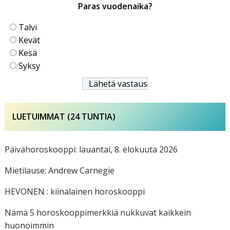
Paras vuodenaika?
Talvi
Kevät
Kesä
Syksy
LUETUIMMAT (24 TUNTIA)
Päivähoroskooppi: lauantai, 8. elokuuta 2026
Mietilause: Andrew Carnegie
HEVONEN : kiinalainen horoskooppi
Nämä 5 horoskooppimerkkiä nukkuvat kaikkein
huonoimmin