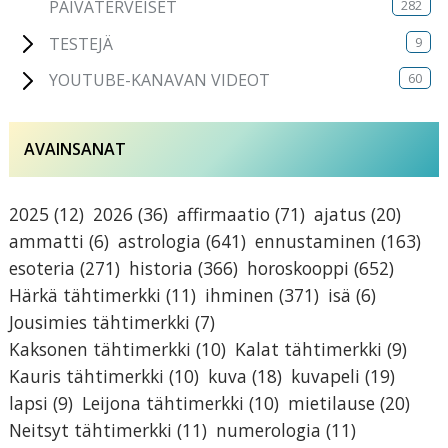
282
PÄIVÄTERVEISET
9
TESTEJÄ
60
YOUTUBE-KANAVAN VIDEOT
AVAINSANAT
2025
(12)
2026
(36)
affirmaatio
(71)
ajatus
(20)
ammatti
(6)
astrologia
(641)
ennustaminen
(163)
esoteria
(271)
historia
(366)
horoskooppi
(652)
Härkä tähtimerkki
(11)
ihminen
(371)
isä
(6)
Jousimies tähtimerkki
(7)
Kaksonen tähtimerkki
(10)
Kalat tähtimerkki
(9)
Kauris tähtimerkki
(10)
kuva
(18)
kuvapeli
(19)
lapsi
(9)
Leijona tähtimerkki
(10)
mietilause
(20)
Neitsyt tähtimerkki
(11)
numerologia
(11)