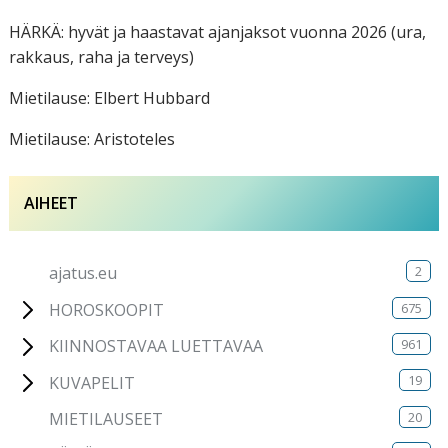
HÄRKÄ: hyvät ja haastavat ajanjaksot vuonna 2026 (ura,
rakkaus, raha ja terveys)
Mietilause: Elbert Hubbard
Mietilause: Aristoteles
AIHEET
2
ajatus.eu
675
HOROSKOOPIT
961
KIINNOSTAVAA LUETTAVAA
19
KUVAPELIT
20
MIETILAUSEET