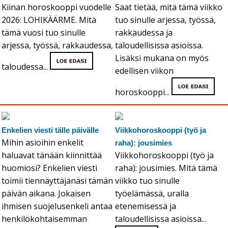
Kiinan horoskooppi vuodelle
Saat tietää, mitä tämä viikko
2026: LOHIKÄÄRME. Mitä
tuo sinulle arjessa, työssä,
tämä vuosi tuo sinulle
rakkaudessa ja
arjessa, työssä, rakkaudessa,
taloudellisissa asioissa.
Lisäksi mukana on myös
taloudessa...
edellisen viikon
horoskooppi...
Enkelien viesti tälle päivälle
Viikkohoroskooppi (työ ja
Mihin asioihin enkelit
raha): jousimies
haluavat tänään kiinnittää
Viikkohoroskooppi (työ ja
huomiosi? Enkelien viesti
raha): jousimies. Mitä tämä
toimii tiennäyttäjänäsi tämän
viikko tuo sinulle
päivän aikana. Jokaisen
työelämässä, uralla
ihmisen suojelusenkeli antaa
etenemisessä ja
henkilökohtaisemman
taloudellisissa asioissa...