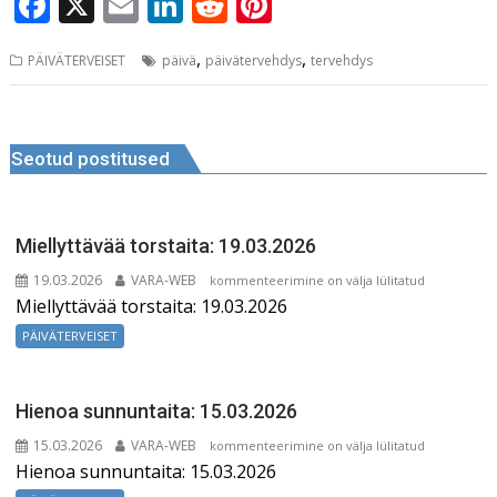
F
X
E
Li
R
Pi
e
l
e
di
r
a
m
n
e
n
b
dI
t
e
,
,
PÄIVÄTERVEISET
päivä
päivätervehdys
tervehdys
c
ai
k
d
te
o
n
st
e
l
e
di
r
o
Navigeerimine
b
dI
t
e
k
Seotud postitused
o
n
st
o
k
Miellyttävää torstaita: 19.03.2026
19.03.2026
VARA-WEB
Miellyttävää
kommenteerimine on välja lülitatud
Miellyttävää torstaita: 19.03.2026
torstaita:
19.03.2026
PÄIVÄTERVEISET
Hienoa sunnuntaita: 15.03.2026
15.03.2026
VARA-WEB
Hienoa
kommenteerimine on välja lülitatud
Hienoa sunnuntaita: 15.03.2026
sunnuntaita:
15.03.2026