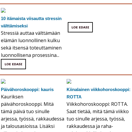
10 itämaista viisautta stressin
välttämiseksi
Stressiä auttaa välttämään
elämän luonnollinen kulku
sekä itsensä toteuttaminen
luonnollisena prosessina...
Päivähoroskooppi: kauris
Kiinalainen viikkohoroskooppi:
Kauriksen
ROTTA
päivähoroskooppi. Mitä
Viikkohoroskooppi: ROTTA.
tämä päivä tuo sinulle
Saat tietää, mitä tämä viikko
arjessa, työssä, rakkaudessa
tuo sinulle arjessa, työssä,
ja talousasioissa. Lisäksi
rakkaudessa ja raha-