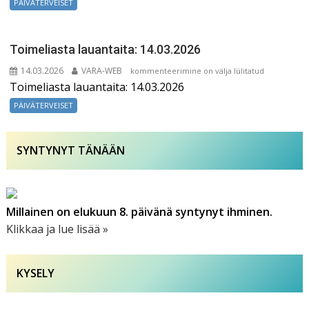
PÄIVÄTERVEISET
Toimeliasta lauantaita: 14.03.2026
14.03.2026
VARA-WEB
Toimeliasta
kommenteerimine on välja lülitatud
Toimeliasta lauantaita: 14.03.2026
lauantaita:
14.03.2026
PÄIVÄTERVEISET
SYNTYNYT TÄNÄÄN
Millainen on elukuun 8. päivänä syntynyt ihminen.
Klikkaa ja lue lisää »
KYSELY