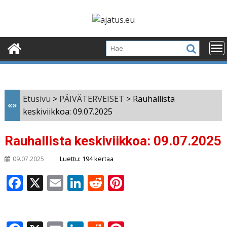
Skip
to
content
Etusivu
>
PÄIVÄTERVEISET
>
Rauhallista
«»
keskiviikkoa: 09.07.2025
Rauhallista keskiviikkoa: 09.07.2025
Luettu: 194 kertaa
09.07.2025
F
X
E
Li
R
Pi
a
m
n
e
n
c
ai
k
d
te