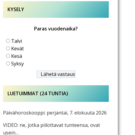
KYSELY
Paras vuodenaika?
Talvi
Kevät
Kesä
Syksy
LUETUIMMAT (24 TUNTIA)
Päivähoroskooppi: perjantai, 7. elokuuta 2026
VIDEO: ne, jotka piilottavat tunteensa, ovat
usein…