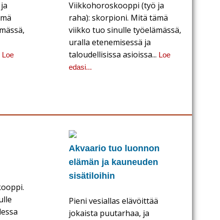
ja
Viikkohoroskooppi (työ ja
tämä
raha): skorpioni. Mitä tämä
ämässä,
viikko tuo sinulle työelämässä,
uralla etenemisessä ja
.
taloudellisissa asioissa...
Loe
Loe
edasi...
Akvaario tuo luonnon
elämän ja kauneuden
sisätiloihin
ooppi.
ulle
Pieni vesiallas elävöittää
dessa
jokaista puutarhaa, ja