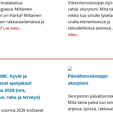
iinalaisessa
Viikkohoroskooppi (työ 
ogiassa. Millainen
raha): skorpioni. Mitä 
n on Härkä? Millainen
viikko tuo sinulle työel
en rakkauselämänsä ja
uralla etenemisessä ja
a?
taloudellisissa asioissa..
Loe edasi...
edasi...
E: hyvät ja
Päivähoroskooppi:
avat ajanjaksot
skorpioni
a 2026 (ura,
Skorpionin päivähorosk
s, raha ja terveys)
Mitä tämä päivä tuo sin
arjessa, työssä, rakkau
n vuonna 2026 koittavat