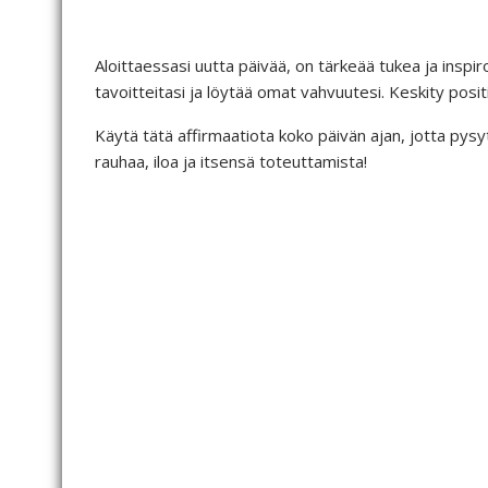
b
dI
t
e
o
n
st
Aloittaessasi uutta päivää, on tärkeää tukea ja inspiro
o
tavoitteitasi ja löytää omat vahvuutesi. Keskity posi
k
Käytä tätä affirmaatiota koko päivän ajan, jotta pys
rauhaa, iloa ja itsensä toteuttamista!
Olen ansainnut rehelliset ja v
luomaan yhteyksiä, jotka tuo