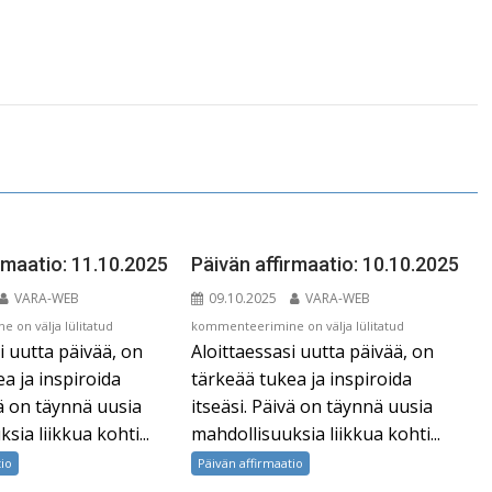
rmaatio: 11.10.2025
Päivän affirmaatio: 10.10.2025
VARA-WEB
09.10.2025
VARA-WEB
Päivän
 on välja lülitatud
kommenteerimine on välja lülitatud
i uutta päivää, on
Aloittaessasi uutta päivää, on
affirmaatio:
10.10.2025
a ja inspiroida
tärkeää tukea ja inspiroida
vä on täynnä uusia
itseäsi. Päivä on täynnä uusia
sia liikkua kohti...
mahdollisuuksia liikkua kohti...
tio
Päivän affirmaatio