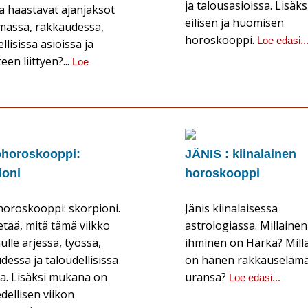
ja talousasioissa. Lisäks
ja haastavat ajanjaksot
eilisen ja huomisen
mässä, rakkaudessa,
horoskooppi.
Loe edasi..
llisissa asioissa ja
een liittyen?...
Loe
ohoroskooppi:
JÄNIS : kiinalainen
ioni
horoskooppi
horoskooppi: skorpioni.
Jänis kiinalaisessa
etää, mitä tämä viikko
astrologiassa. Millainen
ulle arjessa, työssä,
ihminen on Härkä? Mill
dessa ja taloudellisissa
on hänen rakkauselämä
sa. Lisäksi mukana on
uransa?
Loe edasi...
dellisen viikon