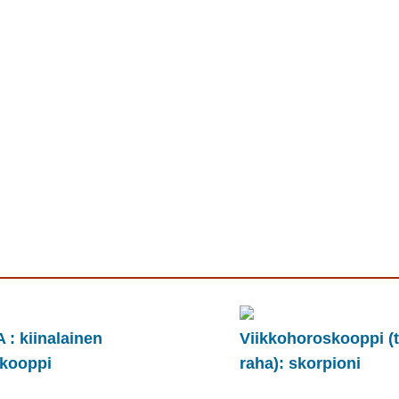
 : kiinalainen
Viikkohoroskooppi (t
kooppi
raha): skorpioni