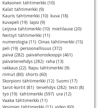
Kaksonen tähtimerkki
(10)
Kalat tähtimerkki
(9)
Kauris tähtimerkki
(10)
kuva
(18)
kuvapeli
(19)
lapsi
(9)
Leijona tähtimerkki
(10)
mietilause
(20)
Neitsyt tähtimerkki
(11)
numerologia
(11)
Oinas tähtimerkki
(15)
peli
(19)
persoonallisuus
(372)
päivä
(282)
päivähoroskooppi
(461)
päivätervehdys
(282)
raha
(13)
rakkaus
(22)
Rapu tähtimerkki
(9)
riimut
(80)
shorts
(60)
Skorpioni tähtimerkki
(12)
Suomi
(17)
tarot-kortit
(81)
tervehdys
(282)
testi
(8)
työ
(19)
tähtimerkki
(597)
ura
(12)
Vaaka tähtimerkki
(11)
Vesimies tähtimerkki
(11)
video
(60)