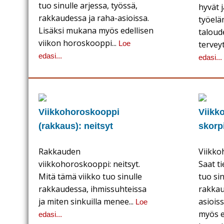
tuo sinulle arjessa, työssä,
hyvät 
rakkaudessa ja raha-asioissa.
työelä
Lisäksi mukana myös edellisen
taloude
viikon horoskooppi...
Loe
terveyt
edasi...
edasi...
Viikkohoroskooppi
Viikk
(rakkaus): neitsyt
skorp
Rakkauden
Viikko
viikkohoroskooppi: neitsyt.
Saat ti
Mitä tämä viikko tuo sinulle
tuo sin
rakkaudessa, ihmissuhteissa
rakkau
ja miten sinkuilla menee...
asiois
Loe
myös e
edasi...