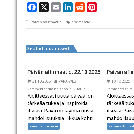
F
X
E
Li
R
Pi
a
m
n
e
n
Päivän affirmaatio
affirmaatio
c
ai
k
d
te
e
l
e
di
r
Navigeerimine
b
dI
t
e
Seotud postitused
o
n
st
o
k
Päivän affirmaatio: 22.10.2025
Päivän affi
21.10.2025
VARA-WEB
10.10.2025
Päivän
Päivän
kommenteerimine on välja lülitatud
kommenteerimine
Aloittaessasi uutta päivää, on
Aloittaessas
affirmaatio:
affirmaatio:
22.10.2025
11.10.2025
tärkeää tukea ja inspiroida
tärkeää tuke
itseäsi. Päivä on täynnä uusia
itseäsi. Päi
mahdollisuuksia liikkua kohti...
mahdollisuuk
Päivän affirmaatio
Päivän affirmaa