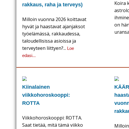
Koira k
rakkaus, raha ja terveys)
astrol
ihmine
Milloin vuonna 2026 koittavat
on hän
hyvät ja haastavat ajanjaksot
urans
työelämässä, rakkaudessa,
taloudellisissa asioissa ja
terveyteen liittyen?...
Loe
edasi...
Kiinalainen
KÄÄRM
viikkohoroskooppi:
haast
ROTTA
vuonn
rakkau
Viikkohoroskooppi: ROTTA.
Saat tietää, mitä tämä viikko
Milloi