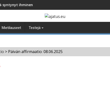
nä syntynyt ihminen
Mietilauseet
Testejä
tio
>
Päivän affirmaatio: 08.06.2025
5