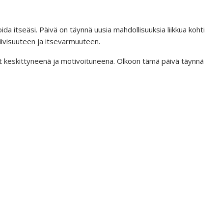
ida itseäsi. Päivä on täynnä uusia mahdollisuuksia liikkua kohti
tiivisuuteen ja itsevarmuuteen.
yt keskittyneenä ja motivoituneena. Olkoon tämä päivä täynnä
älittävät ihmissuhteet. Olen valmis
vat elämääni lämpöä ja ymmärrystä.