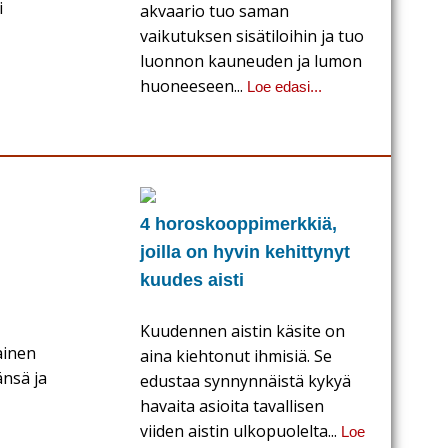
i
akvaario tuo saman
vaikutuksen sisätiloihin ja tuo
.
luonnon kauneuden ja lumon
huoneeseen...
Loe edasi...
4 horoskooppimerkkiä,
joilla on hyvin kehittynyt
kuudes aisti
Kuudennen aistin käsite on
ainen
aina kiehtonut ihmisiä. Se
nsä ja
edustaa synnynnäistä kykyä
havaita asioita tavallisen
viiden aistin ulkopuolelta...
Loe