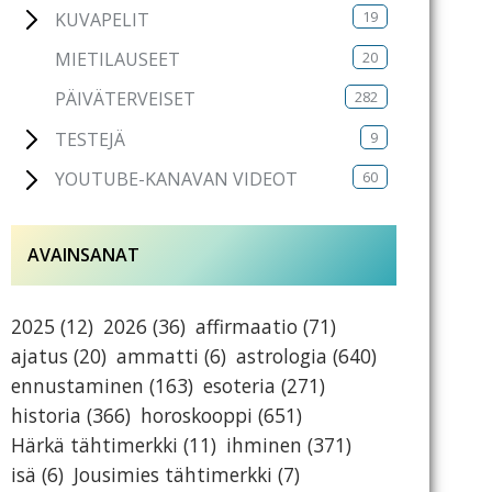
19
KUVAPELIT
20
MIETILAUSEET
282
PÄIVÄTERVEISET
9
TESTEJÄ
60
YOUTUBE-KANAVAN VIDEOT
AVAINSANAT
2025
(12)
2026
(36)
affirmaatio
(71)
ajatus
(20)
ammatti
(6)
astrologia
(640)
ennustaminen
(163)
esoteria
(271)
historia
(366)
horoskooppi
(651)
Härkä tähtimerkki
(11)
ihminen
(371)
isä
(6)
Jousimies tähtimerkki
(7)