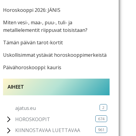
Horoskooppi 2026: JÄNIS
Miten vesi-, maa-, puu-, tuli- ja
metallielementit riippuvat toisistaan?
Tämän päivän tarot-kortit
Uskollisimmat ystävät horoskooppimerkeistä
Päivähoroskooppi: kauris
AIHEET
2
ajatus.eu
674
HOROSKOOPIT
961
KIINNOSTAVAA LUETTAVAA