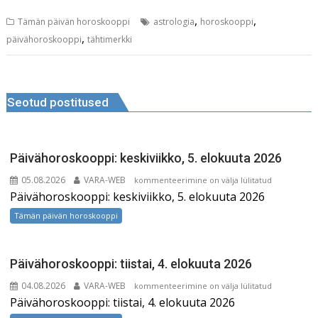
a
m
n
e
n
,
,
Tämän päivän horoskooppi
astrologia
horoskooppi
c
ai
k
d
te
,
päivähoroskooppi
tähtimerkki
e
l
e
di
r
b
dI
t
e
Navigeerimine
o
n
st
Seotud postitused
o
k
Päivähoroskooppi: keskiviikko, 5. elokuuta 2026
05.08.2026
VARA-WEB
Päivähoroskooppi:
kommenteerimine on välja lülitatud
Päivähoroskooppi: keskiviikko, 5. elokuuta 2026
keskiviikko,
5.
Tämän päivän horoskooppi
elokuuta
2026
Päivähoroskooppi: tiistai, 4. elokuuta 2026
04.08.2026
VARA-WEB
Päivähoroskooppi:
kommenteerimine on välja lülitatud
Päivähoroskooppi: tiistai, 4. elokuuta 2026
tiistai,
4.