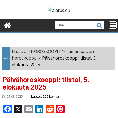
Skip
to
content
Etusivu
>
HOROSKOOPIT
>
Tämän päivän
«»
horoskooppi
>
Päivähoroskooppi: tiistai, 5.
elokuuta 2025
Päivähoroskooppi: tiistai, 5.
elokuuta 2025
Luettu: 206 kertaa
05.08.2025
F
X
E
Li
R
Pi
a
m
n
e
n