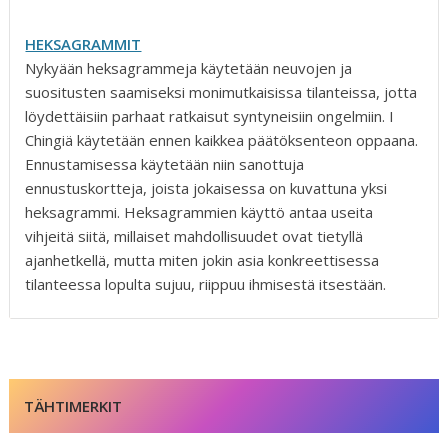
HEKSAGRAMMIT
Nykyään heksagrammeja käytetään neuvojen ja
suositusten saamiseksi monimutkaisissa tilanteissa, jotta
löydettäisiin parhaat ratkaisut syntyneisiin ongelmiin. I
Chingiä käytetään ennen kaikkea päätöksenteon oppaana.
Ennustamisessa käytetään niin sanottuja
ennustuskortteja, joista jokaisessa on kuvattuna yksi
heksagrammi. Heksagrammien käyttö antaa useita
vihjeitä siitä, millaiset mahdollisuudet ovat tietyllä
ajanhetkellä, mutta miten jokin asia konkreettisessa
tilanteessa lopulta sujuu, riippuu ihmisestä itsestään.
TÄHTIMERKIT