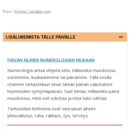
c
ai
k
d
te
Kuva:
Victoria / pixabay.com
e
l
e
di
r
b
dI
t
e
o
n
st
LISÄLUKEMISTA TÄLLE PÄIVÄLLE
o
k
PÄIVÄN NUMER NUMEROLOGIAN MUKAAN
Numerologia antaa vihjeitä siitä, millaiseksi muodostuu
vuotemme, kuukautemme tai päivämme. Tällä sivulla
otamme tarkasteluun Sinun tämän päivän vaikutukset
huomioiden syntymäpäiväsi. Saat tietää, millaiseksi päivä
muodostuu, mitä voit odottaa ja mitä tulisi välttää.
Tarkastelun kohteena ovat seuraavat aiheet:
yleisvaikutus, raha, rakkaus, työ, terveys.