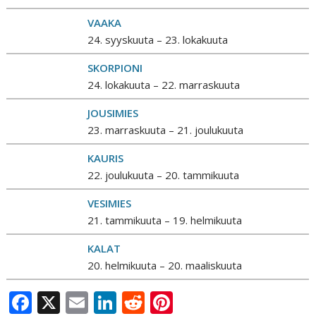
VAAKA
24. syyskuuta – 23. lokakuuta
SKORPIONI
24. lokakuuta – 22. marraskuuta
JOUSIMIES
23. marraskuuta – 21. joulukuuta
KAURIS
22. joulukuuta – 20. tammikuuta
VESIMIES
21. tammikuuta – 19. helmikuuta
KALAT
20. helmikuuta – 20. maaliskuuta
F
X
E
Li
R
Pi