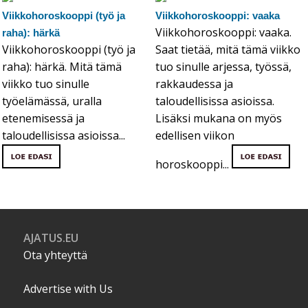
Viikkohoroskooppi (työ ja
Viikkohoroskooppi: vaaka
Viikkohoroskooppi: vaaka.
raha): härkä
Viikkohoroskooppi (työ ja
Saat tietää, mitä tämä viikko
raha): härkä. Mitä tämä
tuo sinulle arjessa, työssä,
viikko tuo sinulle
rakkaudessa ja
työelämässä, uralla
taloudellisissa asioissa.
etenemisessä ja
Lisäksi mukana on myös
taloudellisissa asioissa...
edellisen viikon
horoskooppi...
AJATUS.EU
Ota yhteyttä
Advertise with Us