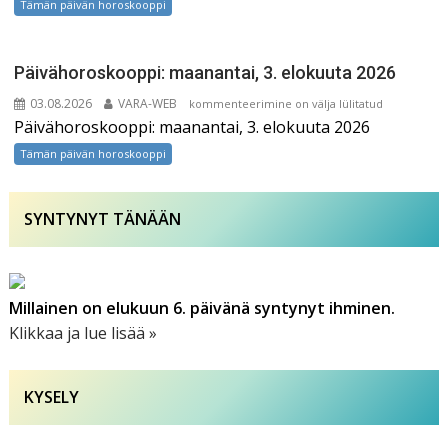
Tämän päivän horoskooppi
elokuuta
2026
Päivähoroskooppi: maanantai, 3. elokuuta 2026
03.08.2026
VARA-WEB
Päivähoroskooppi:
kommenteerimine on välja lülitatud
Päivähoroskooppi: maanantai, 3. elokuuta 2026
maanantai,
3.
Tämän päivän horoskooppi
elokuuta
2026
SYNTYNYT TÄNÄÄN
Millainen on elukuun 6. päivänä syntynyt ihminen.
Klikkaa ja lue lisää »
KYSELY