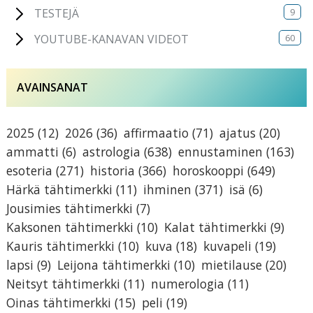
9
TESTEJÄ
60
YOUTUBE-KANAVAN VIDEOT
AVAINSANAT
2025
(12)
2026
(36)
affirmaatio
(71)
ajatus
(20)
ammatti
(6)
astrologia
(638)
ennustaminen
(163)
esoteria
(271)
historia
(366)
horoskooppi
(649)
Härkä tähtimerkki
(11)
ihminen
(371)
isä
(6)
Jousimies tähtimerkki
(7)
Kaksonen tähtimerkki
(10)
Kalat tähtimerkki
(9)
Kauris tähtimerkki
(10)
kuva
(18)
kuvapeli
(19)
lapsi
(9)
Leijona tähtimerkki
(10)
mietilause
(20)
Neitsyt tähtimerkki
(11)
numerologia
(11)
Oinas tähtimerkki
(15)
peli
(19)