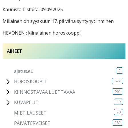
Kaunista tiistaita: 09.09.2025
Millainen on syyskuun 17. päivänä syntynyt ihminen
HEVONEN : kiinalainen horoskooppi
AIHEET
2
ajatus.eu
672
HOROSKOOPIT
961
KIINNOSTAVAA LUETTAVAA
19
KUVAPELIT
20
MIETILAUSEET
282
PÄIVÄTERVEISET