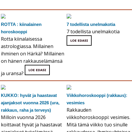
ROTTA : kiinalainen
7 todellista unelmakotia
7 todellista unelmakotia
horoskooppi
Rotta kiinalaisessa
astrologiassa. Millainen
ihminen on Härkä? Millainen
on hänen rakkauselämänsä
ja uransa?
KUKKO: hyvät ja haastavat
Viikkohoroskooppi (rakkaus):
ajanjaksot vuonna 2026 (ura,
vesimies
Rakkauden
rakkaus, raha ja terveys)
Milloin vuonna 2026
viikkohoroskooppi: vesimies.
koittavat hyvät ja haastavat
Mitä tämä viikko tuo sinulle
ajanjaksot työelämässä,
rakkaudessa, ihmissuhteissa