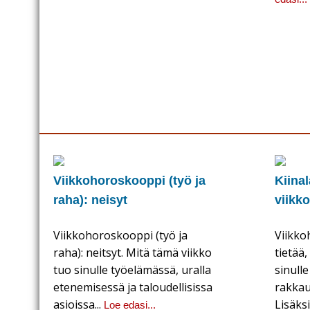
Viikkohoroskooppi (työ ja
Kiina
raha): neisyt
viikk
Viikkohoroskooppi (työ ja
Viikko
raha): neitsyt. Mitä tämä viikko
tietää,
tuo sinulle työelämässä, uralla
sinulle
etenemisessä ja taloudellisissa
rakkau
asioissa...
Lisäks
Loe edasi...