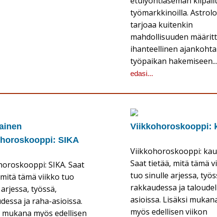
etulyöntiaseman kilpailul
työmarkkinoilla. Astrol
tarjoaa kuitenkin
mahdollisuuden määrit
ihanteellinen ajankoht
työpaikan hakemiseen..
edasi...
lainen
Viikkohoroskooppi: 
ohoroskooppi: SIKA
Viikkohoroskooppi: kaur
Saat tietää, mitä tämä v
horoskooppi: SIKA. Saat
tuo sinulle arjessa, työs
 mitä tämä viikko tuo
rakkaudessa ja taloudell
 arjessa, työssä,
asioissa. Lisäksi mukan
dessa ja raha-asioissa.
myös edellisen viikon
i mukana myös edellisen