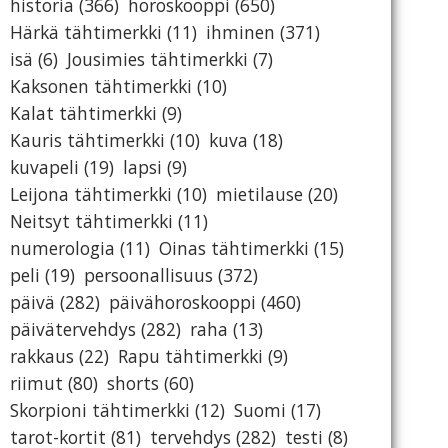
historia
(366)
horoskooppi
(650)
Härkä tähtimerkki
(11)
ihminen
(371)
isä
(6)
Jousimies tähtimerkki
(7)
Kaksonen tähtimerkki
(10)
Kalat tähtimerkki
(9)
Kauris tähtimerkki
(10)
kuva
(18)
kuvapeli
(19)
lapsi
(9)
Leijona tähtimerkki
(10)
mietilause
(20)
Neitsyt tähtimerkki
(11)
numerologia
(11)
Oinas tähtimerkki
(15)
peli
(19)
persoonallisuus
(372)
päivä
(282)
päivähoroskooppi
(460)
päivätervehdys
(282)
raha
(13)
rakkaus
(22)
Rapu tähtimerkki
(9)
riimut
(80)
shorts
(60)
Skorpioni tähtimerkki
(12)
Suomi
(17)
tarot-kortit
(81)
tervehdys
(282)
testi
(8)