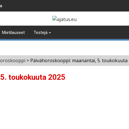
ta
Mietilauseet
Testejä
horoskooppi
>
Päivähoroskooppi: maanantai, 5. toukokuuta
 5. toukokuuta 2025