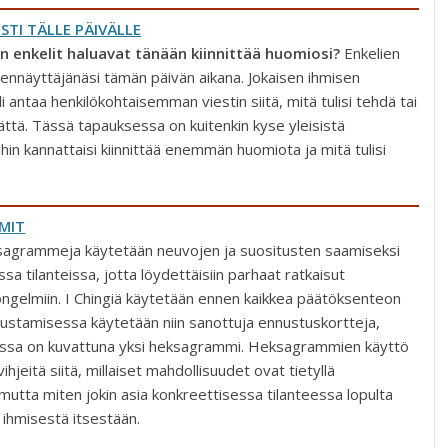
ESTI TÄLLE PÄIVÄLLE
in enkelit haluavat tänään kiinnittää huomiosi?
Enkelien
 tiennäyttäjänäsi tämän päivän aikana. Jokaisen ihmisen
i antaa henkilökohtaisemman viestin siitä, mitä tulisi tehdä tai
ttä. Tässä tapauksessa on kuitenkin kyse yleisistä
oihin kannattaisi kiinnittää enemmän huomiota ja mitä tulisi
MIT
agrammeja käytetään neuvojen ja suositusten saamiseksi
sa tilanteissa, jotta löydettäisiin parhaat ratkaisut
ongelmiin. I Chingiä käytetään ennen kaikkea päätöksenteon
ustamisessa käytetään niin sanottuja ennustuskortteja,
sessa on kuvattuna yksi heksagrammi. Heksagrammien käyttö
ihjeitä siitä, millaiset mahdollisuudet ovat tietyllä
 mutta miten jokin asia konkreettisessa tilanteessa lopulta
u ihmisestä itsestään.