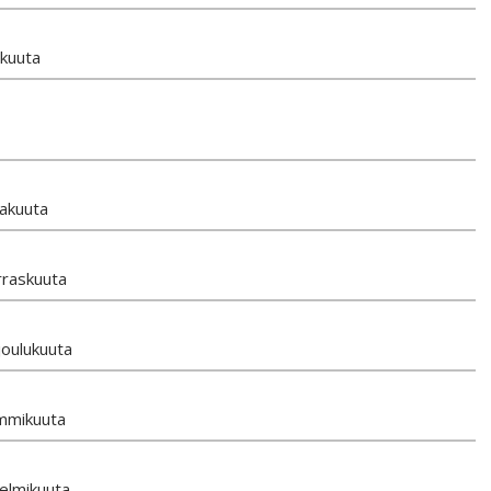
skuuta
kakuuta
rraskuuta
joulukuuta
ammikuuta
elmikuuta