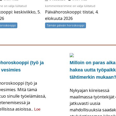
i:
Päivähoroskooppi:
 on välja lülitatud
kommenteerimine on välja lülitatud
oppi: keskiviikko, 5.
Päivähoroskooppi: tiistai, 4.
tiistai,
4.
26
elokuuta 2026
elokuuta
horoskooppi
Tämän päivän horoskooppi
2026
ohoroskooppi (työ ja
Milloin on paras aika
: vesimies
hakea uutta työpaik
tähtimerkin mukaan
horoskooppi (työ ja
 vesimies. Mitä tämä
Nykyajan kiireisessä
 tuo sinulle työelämässä,
maailmassa työntekijät 
 etenemisessä ja
jatkuvasti uusia
llisissa asioissa...
Loe
mahdollisuuksia saada