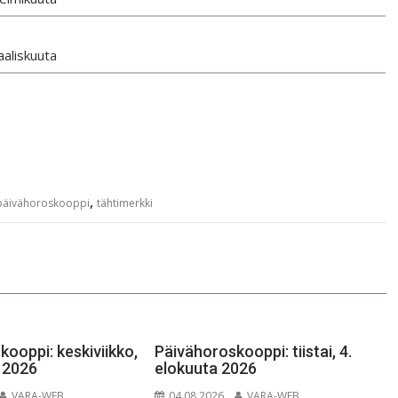
aaliskuuta
,
päivähoroskooppi
tähtimerkki
ooppi: keskiviikko,
Päivähoroskooppi: tiistai, 4.
a 2026
elokuuta 2026
VARA-WEB
04.08.2026
VARA-WEB