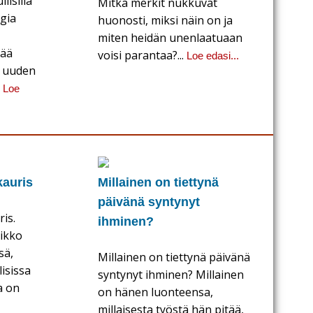
lisilla
Mitkä merkit nukkuvat
ogia
huonosti, miksi näin on ja
miten heidän unenlaatuaan
tää
voisi parantaa?...
Loe edasi...
a uuden
.
Loe
kauris
Millainen on tiettynä
päivänä syntynyt
is.
ihminen?
iikko
sä,
Millainen on tiettynä päivänä
isissa
syntynyt ihminen? Millainen
a on
on hänen luonteensa,
millaisesta työstä hän pitää,