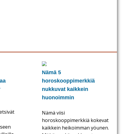
Nämä 5
kaa
horoskooppimerkkiä
?
nukkuvat kaikkein
huonoimmin
etsivät
Nämä viisi
horoskooppimerkkiä kokevat
kseen
kaikkein heikoimman yöunen.