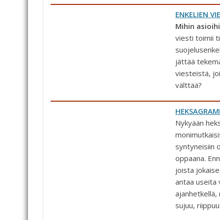
ENKELIEN VI
Mihin asioih
viesti toimii
suojelusenkel
jättää tekemä
viesteistä, j
välttää?
HEKSAGRAM
Nykyään heks
monimutkaisis
syntyneisiin 
oppaana. Enn
joista jokai
antaa useita v
ajanhetkellä,
sujuu, riippu