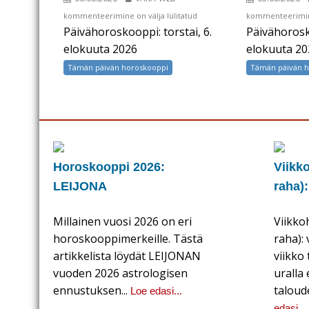
Päivähoroskooppi:
Päivähoroskoopp
kommenteerimine on välja lülitatud
kommenteerimine
Päivähoroskooppi: torstai, 6.
Päivähorosko
torstai,
keskiviikko,
6.
5.
elokuuta 2026
elokuuta 20
elokuuta
elokuuta
Tämän päivän horoskooppi
Tämän päivän 
2026
2026
Horoskooppi 2026:
Viikk
LEIJONA
raha)
Millainen vuosi 2026 on eri
Viikko
horoskooppimerkeille. Tästä
raha):
artikkelista löydät LEIJONAN
viikko
vuoden 2026 astrologisen
uralla
ennustuksen...
taloude
Loe edasi...
edasi...