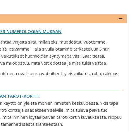
MER NUMEROLOGIAN MUKAAN
antaa vihjeitä siitä, millaiseksi muodostuu vuotemme,
tai päivämme. Tällä sivulla otamme tarkasteluun Sinun
 vaikutukset huomioiden syntymäpäiväsi. Saat tietää,
äivä muodostuu, mitä voit odottaa ja mitä tulisi välttää.
ohteena ovat seuraavat aiheet: yleisvaikutus, raha, rakkaus,
ÄN TAROT-KORTIT
n käyttö on yleistä monien ihmisten keskuudessa. Yksi tapa
rot-kortteja saadakseen selville, mitä tuleva päivä tuo
 mitä ihminen löytää päivän tarot-kortin kuvauksesta, riippuu
n tämänhetkisestä tilanteestaan.