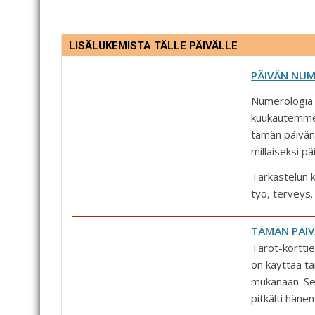
b
dI
t
e
o
n
st
LISÄLUKEMISTA TÄLLE PÄIVÄLLE
o
PÄIVÄN NU
k
Numerologia 
kuukautemme 
tämän päivän
millaiseksi p
Tarkastelun k
työ, terveys.
TÄMÄN PÄIV
Tarot-korttie
on käyttää ta
mukanaan. Se,
pitkälti häne