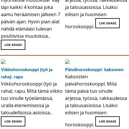
läpi kaikki 4 kohtaa joka
ja talousasioissa. Lisäksi
aamu heräämisen jälkeen 7
eilisen ja huomisen
päivän ajan. Hyvin pian alat
horoskooppi.
nähdä elämääsi tulevan
positiivisia muutoksia...
Viikkohoroskooppi (työ ja
Päivähoroskooppi: kaksonen
Kaksosten
raha): rapu
Viikkohoroskooppi (työ ja
päivähoroskooppi. Mitä
raha): rapu. Mitä tämä viikko
tämä päivä tuo sinulle
tuo sinulle työelämässä,
arjessa, työssä, rakkaudessa
uralla etenemisessä ja
ja talousasioissa. Lisäksi
taloudellisissa asioissa...
eilisen ja huomisen
horoskooppi.