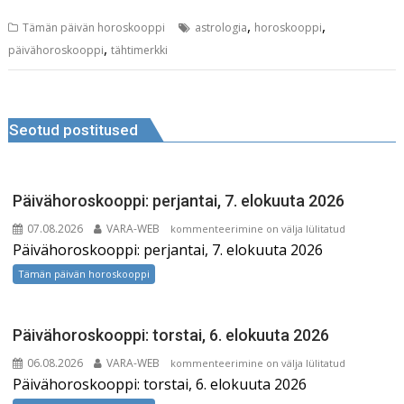
a
m
n
e
n
,
,
Tämän päivän horoskooppi
astrologia
horoskooppi
c
ai
k
d
te
,
päivähoroskooppi
tähtimerkki
e
l
e
di
r
b
dI
t
e
Navigeerimine
o
n
st
Seotud postitused
o
k
Päivähoroskooppi: perjantai, 7. elokuuta 2026
07.08.2026
VARA-WEB
Päivähoroskooppi:
kommenteerimine on välja lülitatud
Päivähoroskooppi: perjantai, 7. elokuuta 2026
perjantai,
7.
Tämän päivän horoskooppi
elokuuta
2026
Päivähoroskooppi: torstai, 6. elokuuta 2026
06.08.2026
VARA-WEB
Päivähoroskooppi:
kommenteerimine on välja lülitatud
Päivähoroskooppi: torstai, 6. elokuuta 2026
torstai,
6.