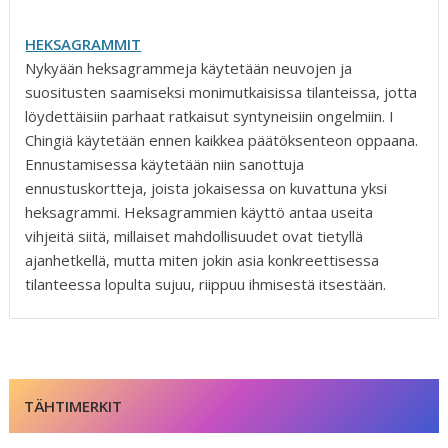
HEKSAGRAMMIT
Nykyään heksagrammeja käytetään neuvojen ja
suositusten saamiseksi monimutkaisissa tilanteissa, jotta
löydettäisiin parhaat ratkaisut syntyneisiin ongelmiin. I
Chingiä käytetään ennen kaikkea päätöksenteon oppaana.
Ennustamisessa käytetään niin sanottuja
ennustuskortteja, joista jokaisessa on kuvattuna yksi
heksagrammi. Heksagrammien käyttö antaa useita
vihjeitä siitä, millaiset mahdollisuudet ovat tietyllä
ajanhetkellä, mutta miten jokin asia konkreettisessa
tilanteessa lopulta sujuu, riippuu ihmisestä itsestään.
TÄHTIMERKIT