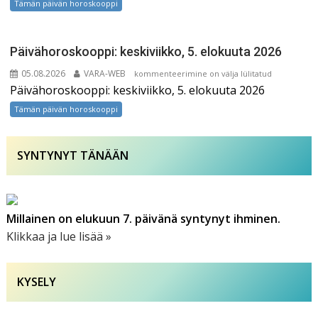
Tämän päivän horoskooppi
elokuuta
2026
Päivähoroskooppi: keskiviikko, 5. elokuuta 2026
05.08.2026
VARA-WEB
Päivähoroskooppi:
kommenteerimine on välja lülitatud
Päivähoroskooppi: keskiviikko, 5. elokuuta 2026
keskiviikko,
5.
Tämän päivän horoskooppi
elokuuta
2026
SYNTYNYT TÄNÄÄN
Millainen on elukuun 7. päivänä syntynyt ihminen.
Klikkaa ja lue lisää »
KYSELY