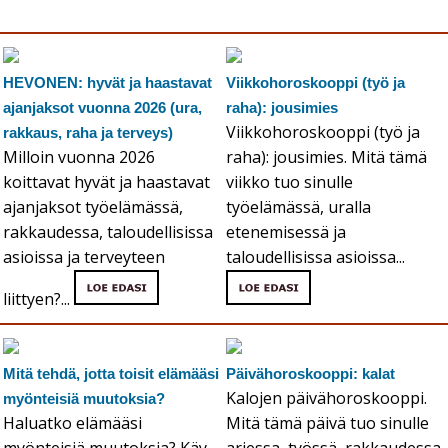
HEVONEN: hyvät ja haastavat
Viikkohoroskooppi (työ ja
ajanjaksot vuonna 2026 (ura,
raha): jousimies
Viikkohoroskooppi (työ ja
rakkaus, raha ja terveys)
Milloin vuonna 2026
raha): jousimies. Mitä tämä
koittavat hyvät ja haastavat
viikko tuo sinulle
ajanjaksot työelämässä,
työelämässä, uralla
rakkaudessa, taloudellisissa
etenemisessä ja
asioissa ja terveyteen
taloudellisissa asioissa...
liittyen?...
Mitä tehdä, jotta toisit elämääsi
Päivähoroskooppi: kalat
Kalojen päivähoroskooppi.
myönteisiä muutoksia?
Haluatko elämääsi
Mitä tämä päivä tuo sinulle
myönteisiä muutoksia? Käy
arjessa, työssä, rakkaudessa