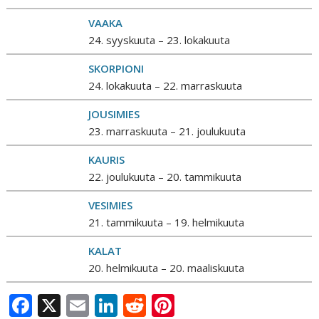
VAAKA
24. syyskuuta – 23. lokakuuta
SKORPIONI
24. lokakuuta – 22. marraskuuta
JOUSIMIES
23. marraskuuta – 21. joulukuuta
KAURIS
22. joulukuuta – 20. tammikuuta
VESIMIES
21. tammikuuta – 19. helmikuuta
KALAT
20. helmikuuta – 20. maaliskuuta
F
X
E
Li
R
Pi