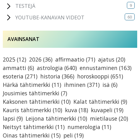
9
TESTEJÄ
60
YOUTUBE-KANAVAN VIDEOT
AVAINSANAT
2025
(12)
2026
(36)
affirmaatio
(71)
ajatus
(20)
ammatti
(6)
astrologia
(640)
ennustaminen
(163)
esoteria
(271)
historia
(366)
horoskooppi
(651)
Härkä tähtimerkki
(11)
ihminen
(371)
isä
(6)
Jousimies tähtimerkki
(7)
Kaksonen tähtimerkki
(10)
Kalat tähtimerkki
(9)
Kauris tähtimerkki
(10)
kuva
(18)
kuvapeli
(19)
lapsi
(9)
Leijona tähtimerkki
(10)
mietilause
(20)
Neitsyt tähtimerkki
(11)
numerologia
(11)
Oinas tähtimerkki
(15)
peli
(19)