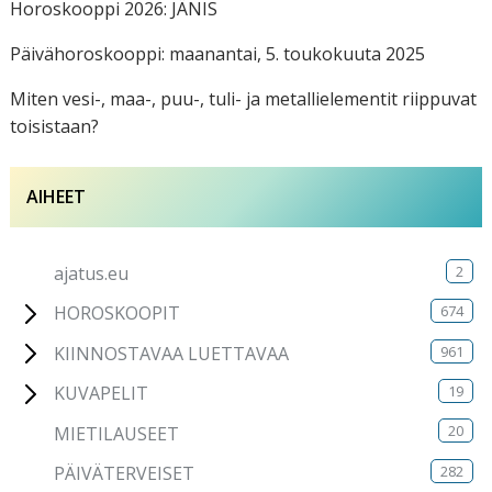
Horoskooppi 2026: JÄNIS
Päivähoroskooppi: maanantai, 5. toukokuuta 2025
Miten vesi-, maa-, puu-, tuli- ja metallielementit riippuvat
toisistaan?
AIHEET
2
ajatus.eu
674
HOROSKOOPIT
961
KIINNOSTAVAA LUETTAVAA
19
KUVAPELIT
20
MIETILAUSEET
282
PÄIVÄTERVEISET