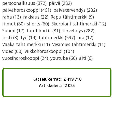
persoonallisuus
(372)
päivä
(282)
päivähoroskooppi
(461)
päivätervehdys
(282)
raha
(13)
rakkaus
(22)
Rapu tähtimerkki
(9)
riimut
(80)
shorts
(60)
Skorpioni tähtimerkki
(12)
Suomi
(17)
tarot-kortit
(81)
tervehdys
(282)
testi
(8)
työ
(19)
tähtimerkki
(597)
ura
(12)
Vaaka tähtimerkki
(11)
Vesimies tähtimerkki
(11)
video
(60)
viikkohoroskooppi
(104)
vuosihoroskooppi
(24)
youtube
(60)
äiti
(6)
Katselukerrat:: 2 419 710
Artikkeleita: 2 025