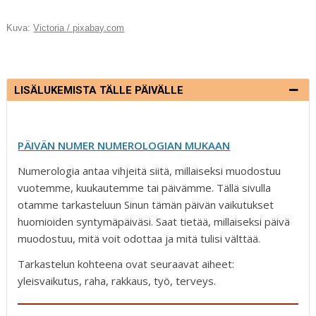
c
ai
k
d
te
Kuva:
Victoria / pixabay.com
e
l
e
di
r
b
dI
t
e
o
n
st
LISÄLUKEMISTA TÄLLE PÄIVÄLLE
o
k
PÄIVÄN NUMER NUMEROLOGIAN MUKAAN
Numerologia antaa vihjeitä siitä, millaiseksi muodostuu
vuotemme, kuukautemme tai päivämme. Tällä sivulla
otamme tarkasteluun Sinun tämän päivän vaikutukset
huomioiden syntymäpäiväsi. Saat tietää, millaiseksi päivä
muodostuu, mitä voit odottaa ja mitä tulisi välttää.
Tarkastelun kohteena ovat seuraavat aiheet:
yleisvaikutus, raha, rakkaus, työ, terveys.