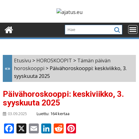
Skip
to
content
Etusivu
>
HOROSKOOPIT
>
Tämän päivän
«»
horoskooppi
>
Päivähoroskooppi: keskiviikko, 3.
syyskuuta 2025
Päivähoroskooppi: keskiviikko, 3.
syyskuuta 2025
Luettu: 164 kertaa
03.09.2025
F
X
E
Li
R
Pi
a
m
n
e
n