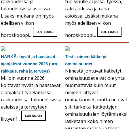
rakkaudessa ja
tuo sinulle arjessa, työssä,
taloudellisissa asioissa.
rakkaudessa ja raha-
Lisäksi mukana on myös
asioissa. Lisäksi mukana
edellisen viikon
myös edellisen viikon
horoskooppi...
horoskooppi...
HÄRKÄ: hyvät ja haastavat
Testi: nimen kätketyt
ajanjaksot vuonna 2026 (ura,
ominaisuudet
Nimestä johtuvat kätketyt
rakkaus, raha ja terveys)
Milloin vuonna 2026
ominaisuudet eivät ole yhtä
koittavat hyvät ja haastavat
huomattavia kuin muut
ajanjaksot työelämässä,
nimeen liittyvät
rakkaudessa, taloudellisissa
ominaisuudet, mutta ne ovat
asioissa ja terveyteen
silti tärkeitä. Kätkettyjen
ominaisuuksien löytämiseksi
liittyen?...
lasketaan koko nimen
kirjainten määrä, ja tässä