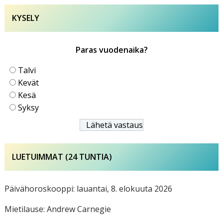
KYSELY
Paras vuodenaika?
Talvi
Kevät
Kesä
Syksy
LUETUIMMAT (24 TUNTIA)
Päivähoroskooppi: lauantai, 8. elokuuta 2026
Mietilause: Andrew Carnegie