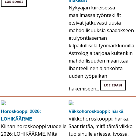
mukaan?
Nykyajan kiireisessä
maailmassa työntekijät
etsivät jatkuvasti uusia
mahdollisuuksia saadakseen
etulyöntiaseman
kilpailullisilla työmarkkinoilla.
Astrologia tarjoaa kuitenkin
mahdollisuuden määrittää
ihanteellinen ajankohta
uuden työpaikan
hakemiseen...
Horoskooppi 2026:
Viikkohoroskooppi: härkä
Viikkohoroskooppi: härkä.
LOHIKÄÄRME
Kiinan horoskooppi vuodelle
Saat tietää, mitä tämä viikko
2026: LOHIKÄÄRME. Mitä
tuo sinulle arjessa, työssä,