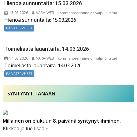
Hienoa sunnuntaita: 15.03.2026
15.03.2026
VARA-WEB
Hienoa
kommenteerimine on välja lülitatud
Hienoa sunnuntaita: 15.03.2026
sunnuntaita:
15.03.2026
PÄIVÄTERVEISET
Toimeliasta lauantaita: 14.03.2026
14.03.2026
VARA-WEB
Toimeliasta
kommenteerimine on välja lülitatud
Toimeliasta lauantaita: 14.03.2026
lauantaita:
14.03.2026
PÄIVÄTERVEISET
SYNTYNYT TÄNÄÄN
Millainen on elukuun 8. päivänä syntynyt ihminen.
Klikkaa ja lue lisää »