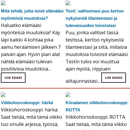
Mitä tehdä, jotta toisit elämääsi
Testi: valitsemasi puu kertoo
myönteisiä muutoksia?
nykyisestä tilanteestasi ja
Haluatko elämääsi
tulevaisuuden toiveistasi
myönteisiä muutoksia? Käy
Puu, jonka valitset tässä
läpi kaikki 4 kohtaa joka
testissä, kertoo nykyisestä
aamu heräämisen jälkeen 7
tilanteestasi ja siitä, millaisia
päivän ajan. Hyvin pian alat
muutoksia toivoisit elämääsi.
nähdä elämääsi tulevan
Testin tulos voi muuttua
positiivisia muutoksia...
ajan myötä, riippuen
alitajunnastasi...
Viikkohoroskooppi: härkä
Kiinalainen viikkohoroskooppi:
Viikkohoroskooppi: härkä.
ROTTA
Saat tietää, mitä tämä viikko
Viikkohoroskooppi: ROTTA.
tuo sinulle arjessa, työssä,
Saat tietää, mitä tämä viikko