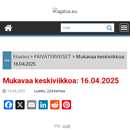
Skip
to
content
Etusivu
>
PÄIVÄTERVEISET
>
Mukavaa keskiviikkoa:
«»
16.04.2025
Mukavaa keskiviikkoa: 16.04.2025
Luettu: 224 kertaa
16.04.2025
F
X
E
Li
R
Pi
a
m
n
e
n
c
ai
k
d
te
Pilt:
Judit