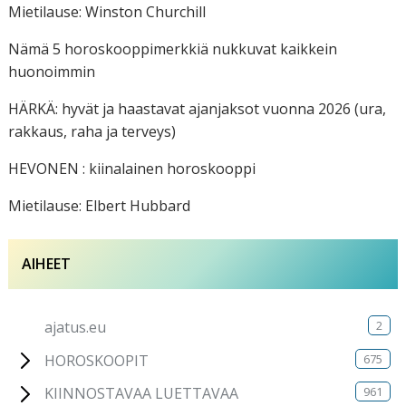
Mietilause: Winston Churchill
Nämä 5 horoskooppimerkkiä nukkuvat kaikkein
huonoimmin
HÄRKÄ: hyvät ja haastavat ajanjaksot vuonna 2026 (ura,
rakkaus, raha ja terveys)
HEVONEN : kiinalainen horoskooppi
Mietilause: Elbert Hubbard
AIHEET
2
ajatus.eu
675
HOROSKOOPIT
961
KIINNOSTAVAA LUETTAVAA