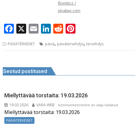
e
l
e
di
r
Bombicz /
b
dI
t
e
pixabay.com
o
n
st
F
X
E
Li
R
Pi
o
a
m
n
e
n
k
,
,
PÄIVÄTERVEISET
päivä
päivätervehdys
tervehdys
c
ai
k
d
te
e
l
e
di
r
Navigeerimine
b
dI
t
e
Seotud postitused
o
n
st
o
k
Miellyttävää torstaita: 19.03.2026
19.03.2026
VARA-WEB
Miellyttävää
kommenteerimine on välja lülitatud
Miellyttävää torstaita: 19.03.2026
torstaita:
19.03.2026
PÄIVÄTERVEISET