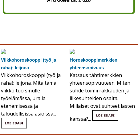
Artikkeleita: 2 026
Viikkohoroskooppi (työ ja
Horoskooppimerkkien
raha): leijona
yhteensopivuus
Viikkohoroskooppi (työ ja
Katsaus tähtimerkkien
raha): leijona. Mitä tämä
yhteensopivuuteen. Miten
viikko tuo sinulle
suhde toimii rakkauden ja
työelämässä, uralla
liikesuhteiden osalta.
etenemisessä ja
Millaiset ovat suhteet lasten
taloudellisissa asioissa...
kanssa?...