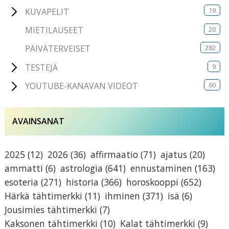
19
KUVAPELIT
20
MIETILAUSEET
282
PÄIVÄTERVEISET
9
TESTEJÄ
60
YOUTUBE-KANAVAN VIDEOT
AVAINSANAT
2025
(12)
2026
(36)
affirmaatio
(71)
ajatus
(20)
ammatti
(6)
astrologia
(641)
ennustaminen
(163)
esoteria
(271)
historia
(366)
horoskooppi
(652)
Härkä tähtimerkki
(11)
ihminen
(371)
isä
(6)
Jousimies tähtimerkki
(7)
Kaksonen tähtimerkki
(10)
Kalat tähtimerkki
(9)