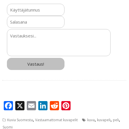
F
X
E
Li
R
Pi
a
m
n
e
n
,
,
,
,
Kuvia Suomesta
Vastaamattomat kuvapelit
kuva
kuvapeli
peli
c
ai
k
d
te
Suomi