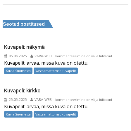
e
l
e
di
r
b
dI
t
e
Navigeerimine
o
n
st
Seotud postitused
o
k
Kuvapeli: näkymä
05.06.2025
VARA-WEB
Kuvapeli:
kommenteerimine on välja lülitatud
Kuvapelit: arvaa, missä kuva on otettu.
näkymä
Kuvia Suomesta
Vastaamattomat kuvapelit
Kuvapeli: kirkko
25.05.2025
VARA-WEB
Kuvapeli:
kommenteerimine on välja lülitatud
Kuvapelit: arvaa, missä kuva on otettu.
kirkko
Kuvia Suomesta
Vastaamattomat kuvapelit