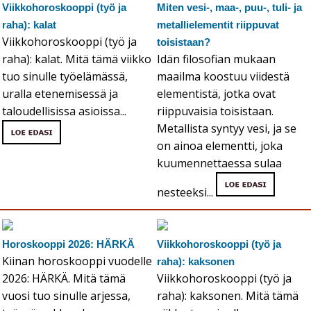
Viikkohoroskooppi (työ ja
Miten vesi-, maa-, puu-, tuli- ja
raha): kalat
metallielementit riippuvat
Viikkohoroskooppi (työ ja
toisistaan?
raha): kalat. Mitä tämä viikko
Idän filosofian mukaan
tuo sinulle työelämässä,
maailma koostuu viidestä
uralla etenemisessä ja
elementistä, jotka ovat
taloudellisissa asioissa...
riippuvaisia toisistaan.
Metallista syntyy vesi, ja se
on ainoa elementti, joka
kuumennettaessa sulaa
nesteeksi...
Horoskooppi 2026: HÄRKÄ
Viikkohoroskooppi (työ ja
Kiinan horoskooppi vuodelle
raha): kaksonen
2026: HÄRKÄ. Mitä tämä
Viikkohoroskooppi (työ ja
vuosi tuo sinulle arjessa,
raha): kaksonen. Mitä tämä