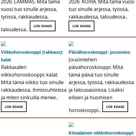
2026: LAMMAS. Mitä tämä
2026: KOIRA. Mitä tämä vuosi
vuosi tuo sinulle arjessa,
tuo sinulle arjessa, työssä,
työssä, rakkaudessa,
rakkaudessa, taloudessa...
taloudessa...
Viikkohoroskooppi (rakkaus):
Päivähoroskooppi: jousimies
Jousimiehen
kalat
Rakkauden
päivähoroskooppi. Mitä
viikkohoroskooppi: kalat.
tämä päivä tuo sinulle
Mitä tämä viikko tuo sinulle
arjessa, työssä, rakkaudessa
rakkaudessa, ihmissuhteissa
ja talousasioissa. Lisäksi
ja miten sinkuilla menee...
eilisen ja huomisen
horoskooppi...
Kiinalainen viikkohoroskooppi: