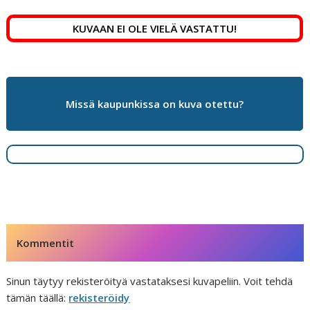
e
l
e
di
r
b
dI
t
e
KUVAAN EI OLE VIELÄ VASTATTU!
o
n
st
o
k
Missä kaupunkissa on kuva otettu?
Kommentit
Sinun täytyy rekisteröityä vastataksesi kuvapeliin. Voit tehdä
tämän täällä:
rekisteröidy