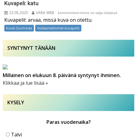
Kuvapeli: katu
23.05.2025
VARA-WEB
Kuvapeli:
kommenteerimine on välja lülitatud
Kuvapelit: arvaa, missä kuva on otettu.
katu
Kuvia Suomesta
Vastaamattomat kuvapelit
SYNTYNYT TÄNÄÄN
Millainen on elukuun 8. päivänä syntynyt ihminen.
Klikkaa ja lue lisää »
KYSELY
Paras vuodenaika?
Talvi