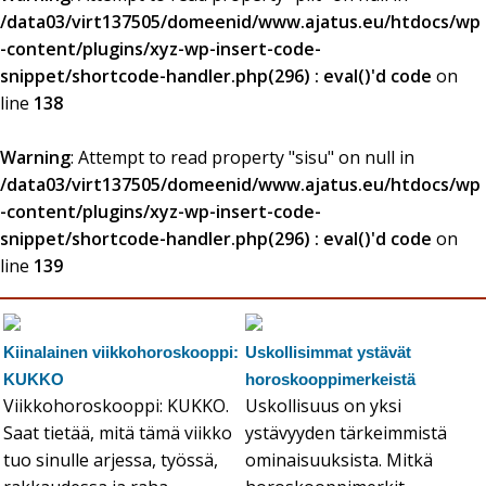
/data03/virt137505/domeenid/www.ajatus.eu/htdocs/wp
-content/plugins/xyz-wp-insert-code-
snippet/shortcode-handler.php(296) : eval()'d code
on
line
138
Warning
: Attempt to read property "sisu" on null in
/data03/virt137505/domeenid/www.ajatus.eu/htdocs/wp
-content/plugins/xyz-wp-insert-code-
snippet/shortcode-handler.php(296) : eval()'d code
on
line
139
Kiinalainen viikkohoroskooppi:
Uskollisimmat ystävät
KUKKO
horoskooppimerkeistä
Viikkohoroskooppi: KUKKO.
Uskollisuus on yksi
Saat tietää, mitä tämä viikko
ystävyyden tärkeimmistä
tuo sinulle arjessa, työssä,
ominaisuuksista. Mitkä