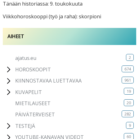
Tänään historiassa: 9. toukokuuta
Viikkohoroskooppi (työ ja raha): skorpioni
AIHEET
2
ajatus.eu
674
HOROSKOOPIT
961
KIINNOSTAVAA LUETTAVAA
19
KUVAPELIT
20
MIETILAUSEET
282
PÄIVÄTERVEISET
9
TESTEJÄ
60
YOUTUBE-KANAVAN VIDEOT