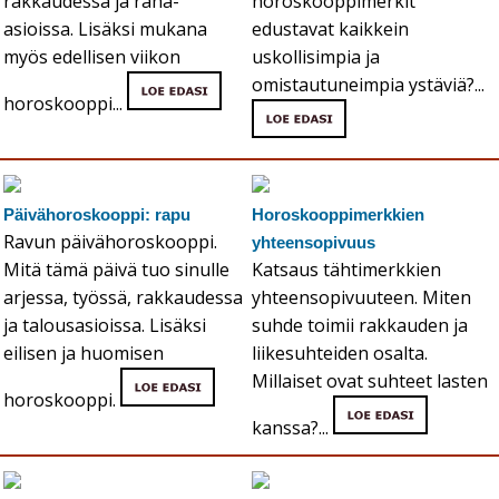
rakkaudessa ja raha-
horoskooppimerkit
asioissa. Lisäksi mukana
edustavat kaikkein
myös edellisen viikon
uskollisimpia ja
omistautuneimpia ystäviä?...
horoskooppi...
Päivähoroskooppi: rapu
Horoskooppimerkkien
Ravun päivähoroskooppi.
yhteensopivuus
Mitä tämä päivä tuo sinulle
Katsaus tähtimerkkien
arjessa, työssä, rakkaudessa
yhteensopivuuteen. Miten
ja talousasioissa. Lisäksi
suhde toimii rakkauden ja
eilisen ja huomisen
liikesuhteiden osalta.
Millaiset ovat suhteet lasten
horoskooppi.
kanssa?...