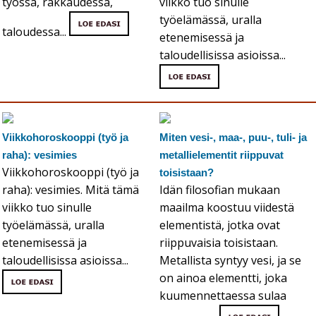
työssä, rakkaudessa,
viikko tuo sinulle
työelämässä, uralla
taloudessa...
etenemisessä ja
taloudellisissa asioissa...
Viikkohoroskooppi (työ ja
Miten vesi-, maa-, puu-, tuli- ja
raha): vesimies
metallielementit riippuvat
Viikkohoroskooppi (työ ja
toisistaan?
raha): vesimies. Mitä tämä
Idän filosofian mukaan
viikko tuo sinulle
maailma koostuu viidestä
työelämässä, uralla
elementistä, jotka ovat
etenemisessä ja
riippuvaisia toisistaan.
taloudellisissa asioissa...
Metallista syntyy vesi, ja se
on ainoa elementti, joka
kuumennettaessa sulaa