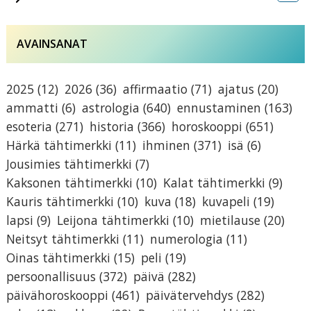
AVAINSANAT
2025
(12)
2026
(36)
affirmaatio
(71)
ajatus
(20)
ammatti
(6)
astrologia
(640)
ennustaminen
(163)
esoteria
(271)
historia
(366)
horoskooppi
(651)
Härkä tähtimerkki
(11)
ihminen
(371)
isä
(6)
Jousimies tähtimerkki
(7)
Kaksonen tähtimerkki
(10)
Kalat tähtimerkki
(9)
Kauris tähtimerkki
(10)
kuva
(18)
kuvapeli
(19)
lapsi
(9)
Leijona tähtimerkki
(10)
mietilause
(20)
Neitsyt tähtimerkki
(11)
numerologia
(11)
Oinas tähtimerkki
(15)
peli
(19)
persoonallisuus
(372)
päivä
(282)
päivähoroskooppi
(461)
päivätervehdys
(282)