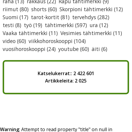
raha
(13)
rakkaus
(22)
Rapu tähtimerkki
(9)
riimut
(80)
shorts
(60)
Skorpioni tähtimerkki
(12)
Suomi
(17)
tarot-kortit
(81)
tervehdys
(282)
testi
(8)
työ
(19)
tähtimerkki
(597)
ura
(12)
Vaaka tähtimerkki
(11)
Vesimies tähtimerkki
(11)
video
(60)
viikkohoroskooppi
(104)
vuosihoroskooppi
(24)
youtube
(60)
äiti
(6)
Katselukerrat:: 2 422 601
Artikkeleita: 2 025
Warning
: Attempt to read property "title" on null in